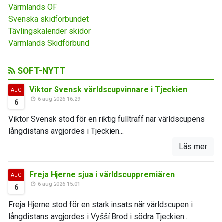
Värmlands OF
Svenska skidförbundet
Tävlingskalender skidor
Värmlands Skidförbund
SOFT-NYTT
Viktor Svensk världscupvinnare i Tjeckien
AUG
6 aug 2026 16:29
6
Viktor Svensk stod för en riktig fullträff när världscupens
långdistans avgjordes i Tjeckien...
Läs mer
Freja Hjerne sjua i världscuppremiären
AUG
6 aug 2026 15:01
6
Freja Hjerne stod för en stark insats när världscupen i
långdistans avgjordes i Vyšší Brod i södra Tjeckien...