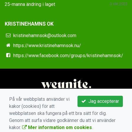
25-manna ändring i laget
3 okt 2025
KRISTINEHAMNS OK
kristinehamnsok@outlook.com
https://www.kristinehamnsok.nu/
https://www.facebook.com/groups/kristinehamnsok/
På vår webbplats använder vi
Jag accepterar
kakor (cookies) för att
webbplatsen ska fungera på ett bra sätt för dig.
Genom att surfa vidare godkänner du att vi använder
kakor.
Mer information om cookies
.