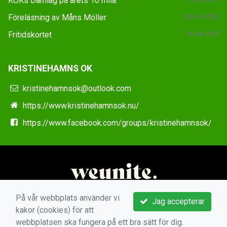
KOKs Damlag på årets 10 mila.
Föreläsning av Måns Möller
28 nov 2025
Fritidskortet
16 okt 2025
KRISTINEHAMNS OK
kristinehamnsok@outlook.com
https://www.kristinehamnsok.nu/
https://www.facebook.com/groups/kristinehamnsok/
På vår webbplats använder vi
Jag accepterar
kakor (cookies) för att
webbplatsen ska fungera på ett bra sätt för dig.