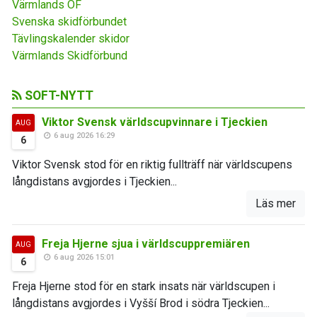
Värmlands OF
Svenska skidförbundet
Tävlingskalender skidor
Värmlands Skidförbund
SOFT-NYTT
Viktor Svensk världscupvinnare i Tjeckien
AUG
6 aug 2026 16:29
6
Viktor Svensk stod för en riktig fullträff när världscupens
långdistans avgjordes i Tjeckien...
Läs mer
Freja Hjerne sjua i världscuppremiären
AUG
6 aug 2026 15:01
6
Freja Hjerne stod för en stark insats när världscupen i
långdistans avgjordes i Vyšší Brod i södra Tjeckien...