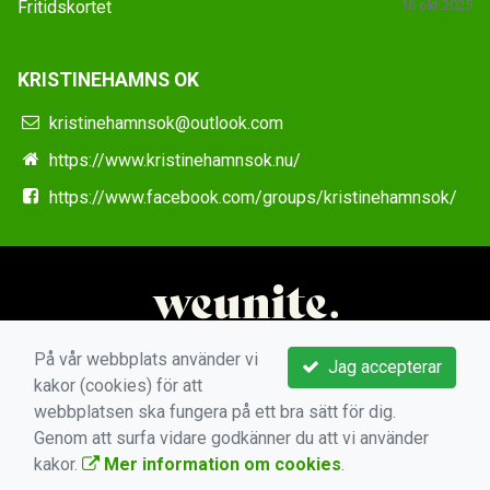
Fritidskortet
16 okt 2025
KRISTINEHAMNS OK
kristinehamnsok@outlook.com
https://www.kristinehamnsok.nu/
https://www.facebook.com/groups/kristinehamnsok/
På vår webbplats använder vi
Jag accepterar
kakor (cookies) för att
webbplatsen ska fungera på ett bra sätt för dig.
Genom att surfa vidare godkänner du att vi använder
kakor.
Mer information om cookies
.