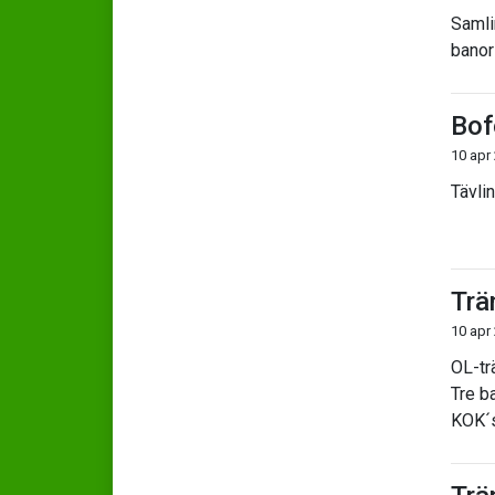
Samli
banor
Bof
10 apr
Tävli
Trä
10 apr
OL-tr
Tre b
KOK´s