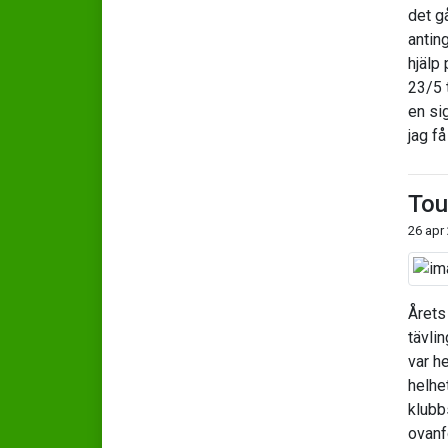
det g
antin
hjälp
23/5 
en sig
jag få
Tou
26 apr
Årets
tävli
var he
helhe
klubb
ovanf