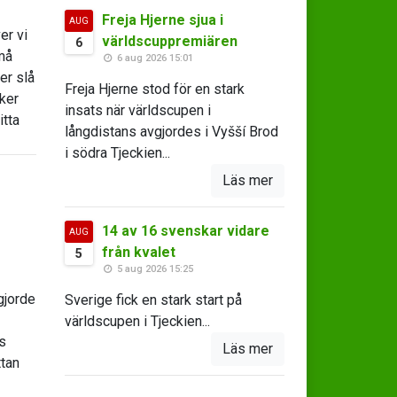
Freja Hjerne sjua i
AUG
er vi
världscuppremiären
6
må
6 aug 2026 15:01
er slå
Freja Hjerne stod för en stark
öker
insats när världscupen i
itta
långdistans avgjordes i Vyšší Brod
i södra Tjeckien...
Läs mer
14 av 16 svenskar vidare
AUG
från kvalet
5
5 aug 2026 15:25
gjorde
Sverige fick en stark start på
världscupen i Tjeckien...
s
Läs mer
ttan