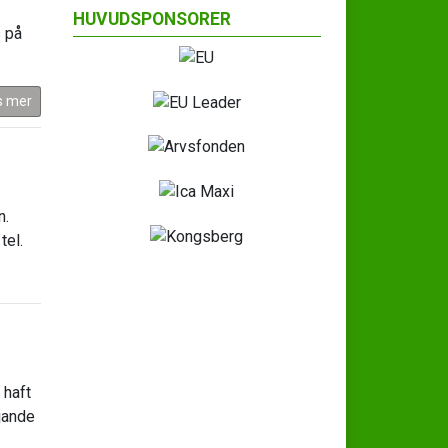
HUVUDSPONSORER
s på
s mer
n.
tel.
 haft
ljande