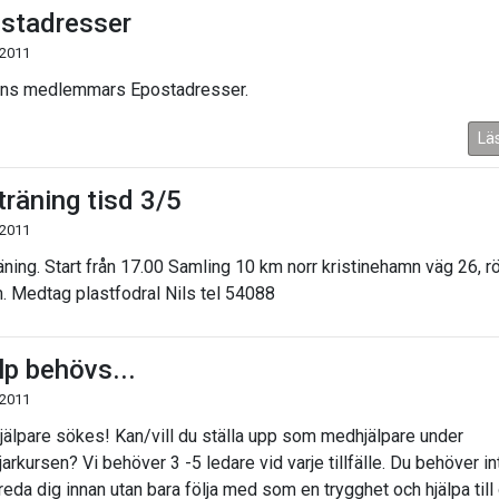
stadresser
 2011
nns medlemmars Epostadresser.
Lä
träning tisd 3/5
 2011
äning. Start från 17.00 Samling 10 km norr kristinehamn väg 26, r
. Medtag plastfodral Nils tel 54088
lp behövs...
 2011
älpare sökes! Kan/vill du ställa upp som medhjälpare under
arkursen? Vi behöver 3 -5 ledare vid varje tillfälle. Du behöver in
reda dig innan utan bara följa med som en trygghet och hjälpa till