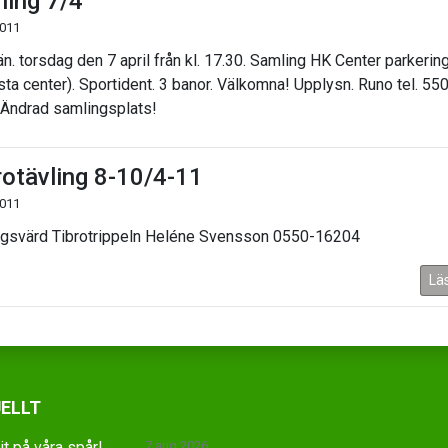
ning 7/4
2011
än. torsdag den 7 april från kl. 17.30. Samling HK Center parkerin
sta center). Sportident. 3 banor. Välkomna! Upplysn. Runo tel. 55
Ändrad samlingsplats!
rotävling 8-10/4-11
2011
ngsvärd Tibrotrippeln Heléne Svensson 0550-16204
Lä
ELLT
jt på våra spår!
7 aug 2026