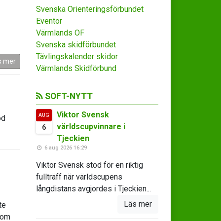
Svenska Orienteringsförbundet
Eventor
Värmlands OF
Svenska skidförbundet
Tävlingskalender skidor
s mer
Värmlands Skidförbund
SOFT-NYTT
Viktor Svensk
AUG
öd
världscupvinnare i
6
Tjeckien
6 aug 2026 16:29
Viktor Svensk stod för en riktig
fullträff när världscupens
långdistans avgjordes i Tjeckien...
Läs mer
te
 om