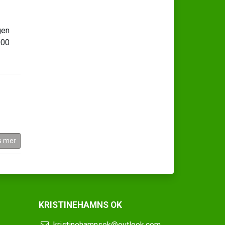
gen
000
s mer
KRISTINEHAMNS OK
kristinehamnsok@outlook.com