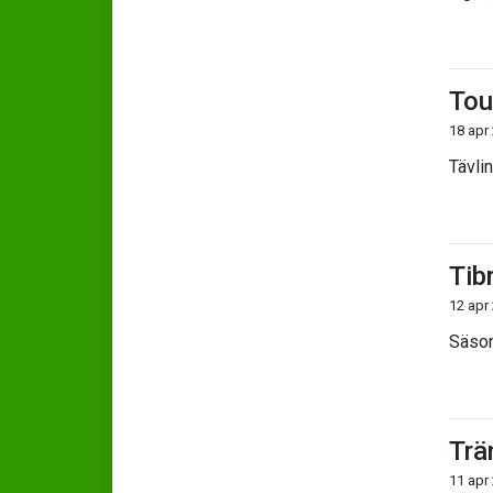
Tou
18 apr
Tävli
Tib
12 apr
Säson
Trä
11 apr