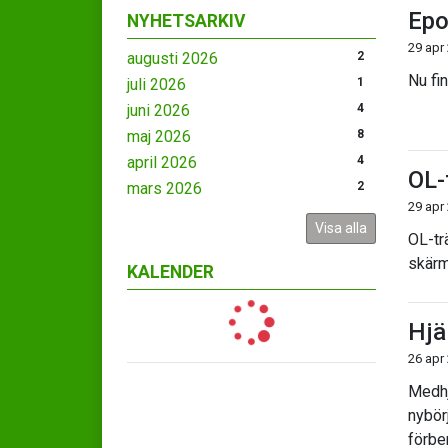
Epo
NYHETSARKIV
29 apr
augusti 2026
2
Nu fi
juli 2026
1
juni 2026
4
maj 2026
8
april 2026
4
OL-
mars 2026
2
29 apr
Visa alla
OL-tr
skärm
KALENDER
Hjä
26 apr
Medhj
nybörj
förbe