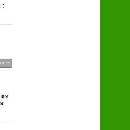
. 3
s mer
ltet.
er