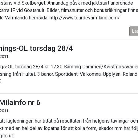
istans vid Skutberget. Annandag påsk med jaktstart anordnade
ärrs IF vid Göstahult. Bilder, filmsnuttar och bonusräkningar finn
de Värmlands hemsida. http://www.tourdevarmland.com/
Lä
nings-OL torsdag 28/4
 2011
ngs-OL torsdag 28/4 kl. 17.30 Samling Dammen/Kvistmossväge
sning från Hultet. 3 banor. Sportident. Välkomna. Upplysn. Roland 
5
Milainfo nr 6
 2011
att lagledningen har tittat på resultaten från helgens tävlingar och
kt med en hel del av löparna för att kolla form, skador mm har fö
gits ut: