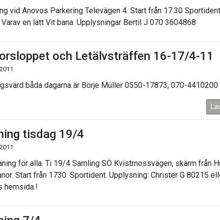
ng vid Anovos Parkering Televägen 4. Start från 17.30 Sportident
 Varav en lätt Vit bana. Upplysningar Bertil J 070 3604868
orsloppet och Letälvsträffen 16-17/4-11
 2011
ngsvärd båda dagarna är Börje Müller 0550-17873, 070-4410200
Lä
ning tisdag 19/4
 2011
äning för alla. Ti 19/4 Samling SÖ Kvistmossvägen, skärm från Hu
anor. Start från 1730. Sportident. Upplysning: Christer G 80215 ell
 hemsida.!