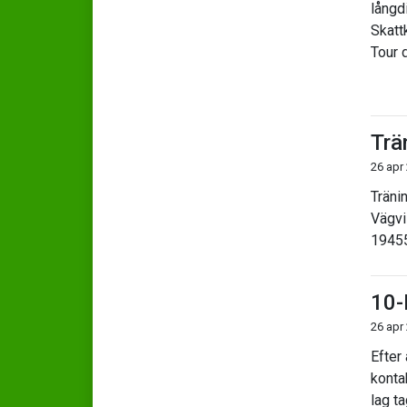
långd
Skattk
Tour 
Trä
26 apr
Träni
Vägvi
1945
10-
26 apr
Efter 
konta
lag ta