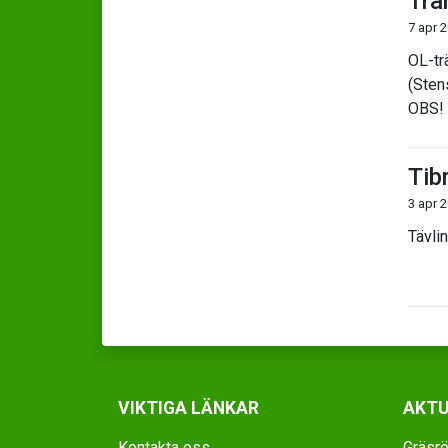
Trä
7 apr 
OL-tr
(Sten
OBS! 
Tib
3 apr 
Tävli
VIKTIGA LÄNKAR
AKTU
Kontakta oss
Gräsrö