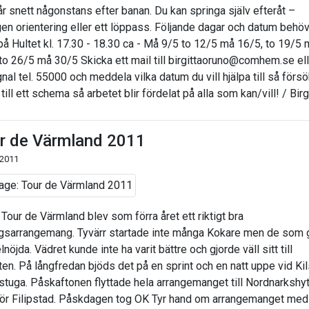
år snett någonstans efter banan. Du kan springa själv efteråt –
gen orientering eller ett löppass. Följande dagar och datum behöv
 på Hultet kl. 17.30 - 18.30 ca - Må 9/5 to 12/5 må 16/5, to 19/5 
to 26/5 må 30/5 Skicka ett mail till birgittaoruno@comhem.se ell
nal tel. 55000 och meddela vilka datum du vill hjälpa till så förs
 till ett schema så arbetet blir fördelat på alla som kan/vill! / Birg
r de Värmland 2011
 2011
 Tour de Värmland blev som förra året ett riktigt bra
ngsarrangemang. Tyvärr startade inte många Kokare men de som 
lnöjda. Vädret kunde inte ha varit bättre och gjorde väll sitt till
ten. På långfredan bjöds det på en sprint och en natt uppe vid Kil
stuga. Påskaftonen flyttade hela arrangemanget till Nordnarkshy
ör Filipstad. Påskdagen tog OK Tyr hand om arrangemanget med