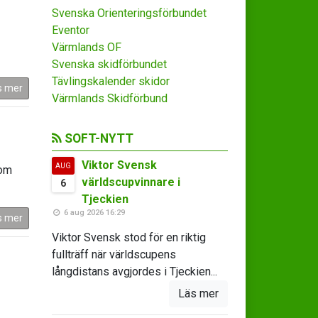
Svenska Orienteringsförbundet
Eventor
Värmlands OF
Svenska skidförbundet
Tävlingskalender skidor
s mer
Värmlands Skidförbund
SOFT-NYTT
Viktor Svensk
AUG
som
världscupvinnare i
6
Tjeckien
6 aug 2026 16:29
s mer
Viktor Svensk stod för en riktig
fullträff när världscupens
långdistans avgjordes i Tjeckien...
Läs mer