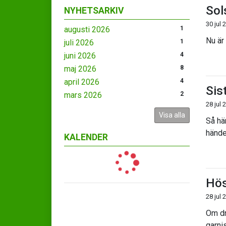
Sol
NYHETSARKIV
30 jul 
augusti 2026
1
Nu är 
juli 2026
1
juni 2026
4
maj 2026
8
april 2026
4
Sis
mars 2026
2
28 jul 
Visa alla
Så hä
hände
KALENDER
Hös
28 jul 
Om dr
garni