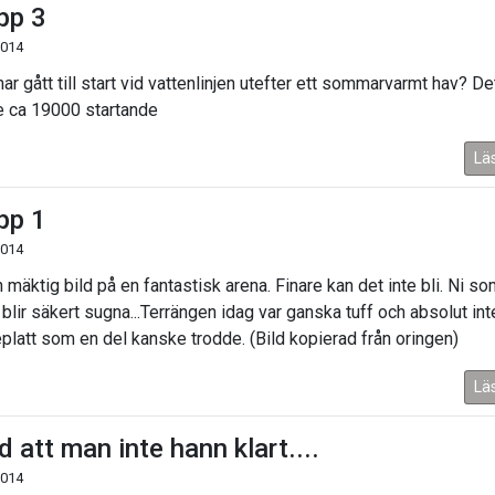
pp 3
2014
r gått till start vid vattenlinjen utefter ett sommarvarmt hav? De
e ca 19000 startande
Lä
pp 1
2014
 mäktig bild på en fantastisk arena. Finare kan det inte bli. Ni so
 blir säkert sugna...Terrängen idag var ganska tuff och absolut int
platt som en del kanske trodde. (Bild kopierad från oringen)
Lä
d att man inte hann klart....
2014