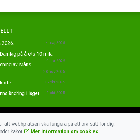
ELLT
 2026.
4 maj 2026
amlag på årets 10 mila.
9 apr 2026
äsning av Måns
28 nov 2025
skortet
16 okt 2025
na ändring i laget
3 okt 2025
r att webbplatsen ska fungera på ett bra sätt för dig.
änder kakor.
Mer information om cookies
.