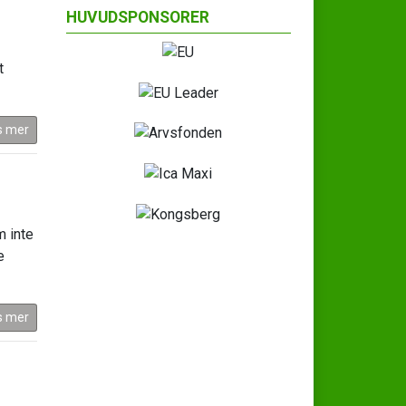
HUVUDSPONSORER
t
s mer
m inte
e
s mer