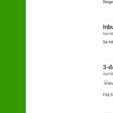
Ringen
Inb
9 jul 2
Se hit
3-d
4 jul 2
Följ 