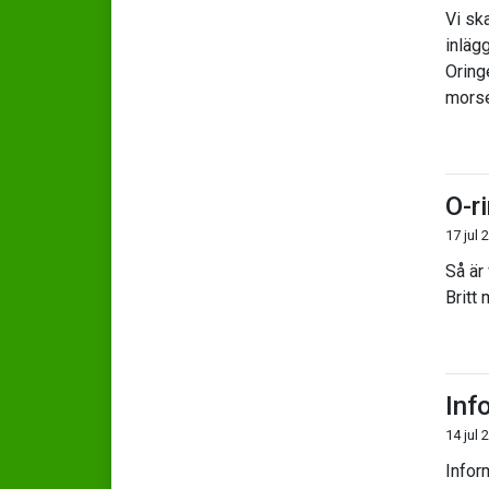
Vi sk
inlägg
Oring
mors
O-r
17 jul 
Så är 
Britt 
Inf
14 jul 
Infor