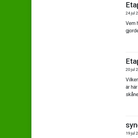
Eta
24 jul 
Vem ha
gjord
Eta
20 jul 
Vilken
är här
skåne
syn
19 jul 