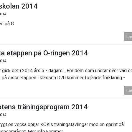
skolan 2014
2014
vi på G
Lä
ta etappen på O-ringen 2014
2014
r gick det i 2014 års 5 - dagars… För dem som undrar över vad 
 på sista etappen i klassen D70 kommer följande förklaring -
Lä
tens träningsprogram 2014
2014
ygt en vecka börjar KOK:s träningstävlingar med en sprint på
sonsområdet. Mer info kommer.