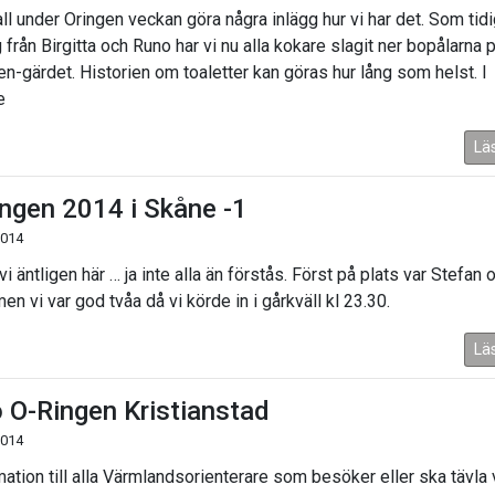
all under Oringen veckan göra några inlägg hur vi har det. Som tid
 från Birgitta och Runo har vi nu alla kokare slagit ner bopålarna 
en-gärdet. Historien om toaletter kan göras hur lång som helst. I
e
Lä
ingen 2014 i Skåne -1
2014
vi äntligen här … ja inte alla än förstås. Först på plats var Stefan 
men vi var god tvåa då vi körde in i gårkväll kl 23.30.
Lä
o O-Ringen Kristianstad
2014
mation till alla Värmlandsorienterare som besöker eller ska tävla 