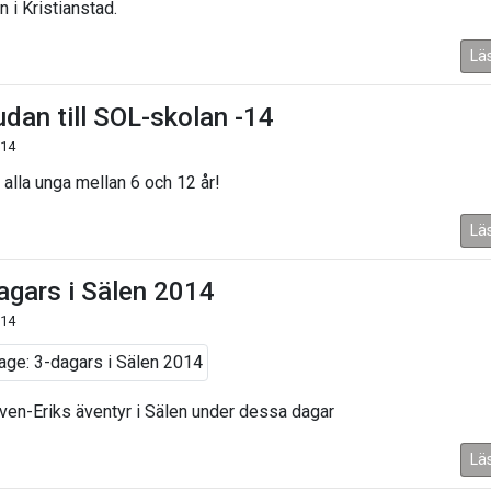
 i Kristianstad.
Lä
udan till SOL-skolan -14
014
 alla unga mellan 6 och 12 år!
Lä
agars i Sälen 2014
014
Sven-Eriks äventyr i Sälen under dessa dagar
Lä