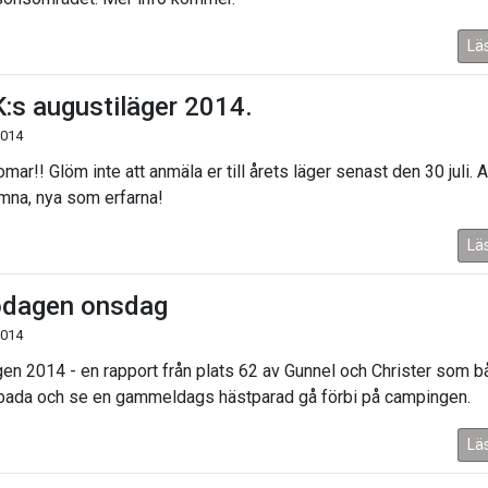
Lä
:s augustiläger 2014.
2014
ar!! Glöm inte att anmäla er till årets läger senast den 30 juli. Al
mna, nya som erfarna!
Lä
odagen onsdag
2014
gen 2014 - en rapport från plats 62 av Gunnel och Christer som 
bada och se en gammeldags hästparad gå förbi på campingen.
Lä