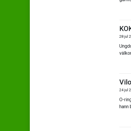
KOK
28 jul 
Ungdom
välko
Vil
24 jul 
O-rin
hann 