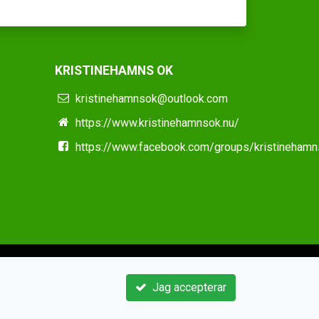
KRISTINEHAMNS OK
kristinehamnsok@outlook.com
https://www.kristinehamnsok.nu/
https://www.facebook.com/groups/kristineham
Jag accepterar