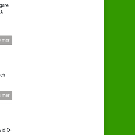
igare
på
s mer
och
s mer
vid O-