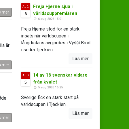
Freja Hjerne sjua i
AUG
s mer
världscuppremiären
6
6 aug 2026 15:01
Freja Hjerne stod för en stark
insats när världscupen i
långdistans avgjordes i Vyšší Brod
la är
i södra Tjeckien...
Läs mer
s mer
14 av 16 svenskar vidare
AUG
från kvalet
5
5 aug 2026 15:25
Sverige fick en stark start på
både
världscupen i Tjeckien...
Läs mer
s mer