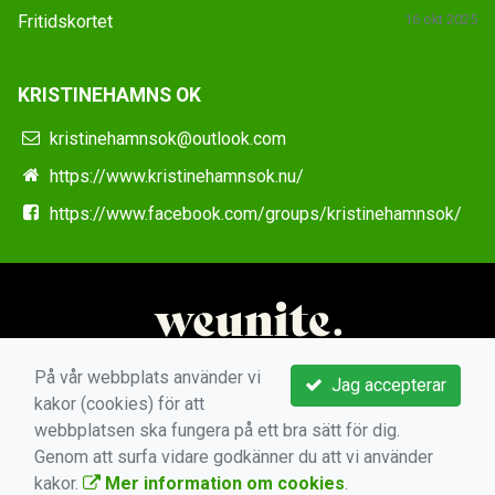
Fritidskortet
16 okt 2025
KRISTINEHAMNS OK
kristinehamnsok@outlook.com
https://www.kristinehamnsok.nu/
https://www.facebook.com/groups/kristinehamnsok/
På vår webbplats använder vi
Jag accepterar
kakor (cookies) för att
webbplatsen ska fungera på ett bra sätt för dig.
Genom att surfa vidare godkänner du att vi använder
kakor.
Mer information om cookies
.