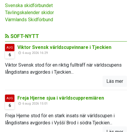
Svenska skidförbundet
Tävlingskalender skidor
Värmlands Skidförbund
SOFT-NYTT
Viktor Svensk världscupvinnare i Tjeckien
AUG
6 aug 2026 16:29
6
Viktor Svensk stod för en riktig fullträff när världscupens
långdistans avgjordes i Tjeckien...
Läs mer
Freja Hjerne sjua i världscuppremiären
AUG
6 aug 2026 15:01
6
Freja Hjerne stod för en stark insats när världscupen i
långdistans avgjordes i Vyšší Brod i södra Tjeckien...
Läs mer