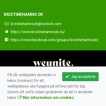
KRISTINEHAMNS OK
kristinehamnsok@outlook.com
https://www.kristinehamnsok.nu/
https://www.facebook.com/groups/kristinehamnsok/
På vår webbplats använder vi
Jag accepterar
kakor (cookies) för att
webbplatsen ska fungera på ett bra sätt för dig.
Genom att surfa vidare godkänner du att vi använder
kakor.
Mer information om cookies
.