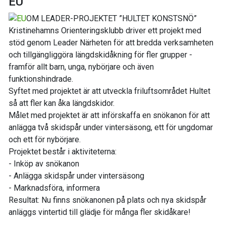
EU
OM LEADER-PROJEKTET ”HULTET KONSTSNÖ”
Kristinehamns Orienteringsklubb driver ett projekt med
stöd genom Leader Närheten för att bredda verksamheten
och tillgängliggöra längdskidåkning för fler grupper -
framför allt barn, unga, nybörjare och även
funktionshindrade.
Syftet med projektet är att utveckla friluftsområdet Hultet
så att fler kan åka längdskidor.
Målet med projektet är att införskaffa en snökanon för att
anlägga två skidspår under vintersäsong, ett för ungdomar
och ett för nybörjare.
Projektet består i aktiviteterna:
- Inköp av snökanon
- Anlägga skidspår under vintersäsong
- Marknadsföra, informera
Resultat: Nu finns snökanonen på plats och nya skidspår
anläggs vintertid till glädje för många fler skidåkare!