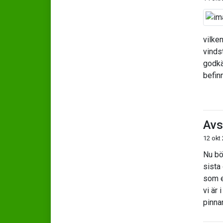
vilke
vinds
godkä
befinn
Avs
12 okt
Nu bör
sista
som e
vi är
pinna