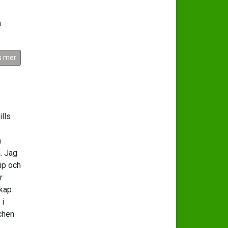
h
s mer
ills
n
. Jag
ip och
r
skap
 i
achen