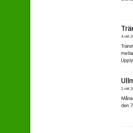
Trä
4 okt 
Träni
mella
Upply
Ull
2 okt 
Månad
den 7