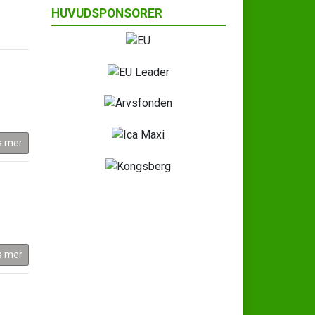
HUVUDSPONSORER
s mer
s mer