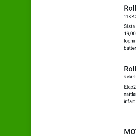
Rol
11 okt
Sista 
19,00,
löpni
batter
Rol
9 okt 
Etap2
nattl
infart
MO