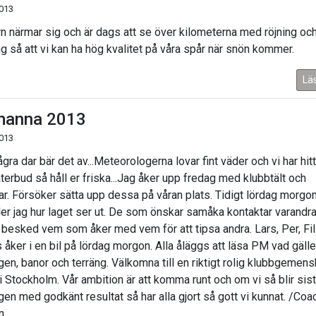
2013
rn närmar sig och är dags att se över kilometerna med röjning oc
ng så att vi kan ha hög kvalitet på våra spår när snön kommer.
Lä
anna 2013
2013
ra dar bär det av...Meteorologerna lovar fint väder och vi har hitt
återbud så håll er friska...Jag åker upp fredag med klubbtält och
ar. Försöker sätta upp dessa på våran plats. Tidigt lördag morgo
er jag hur laget ser ut. De som önskar samåka kontaktar varandra
få besked vem som åker med vem för att tipsa andra. Lars, Per, Fil
 åker i en bil på lördag morgon. Alla åläggs att läsa PM vad gälle
ngen, banor och terräng. Välkomna till en riktigt rolig klubbgemen
i Stockholm. Vår ambition är att komma runt och om vi så blir sist
ngen med godkänt resultat så har alla gjort så gott vi kunnat. /Co
n