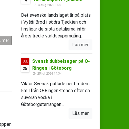
4
4 aug 2026 16:01
Det svenska landslaget är på plats
i Vyšší Brod i södra Tjeckien och
finslipar de sista detaljerna inför
årets tredje världscupomgång...
s mer
Läs mer
Svensk dubbelseger på O-
JUL
Ringen i Göteborg
25
25 jul 2026 14:34
Viktor Svensk puttade ner brodern
Emil från O-Ringen-tronen efter en
suverän vecka i
Göteborgsterrängen...
Läs mer
rappen