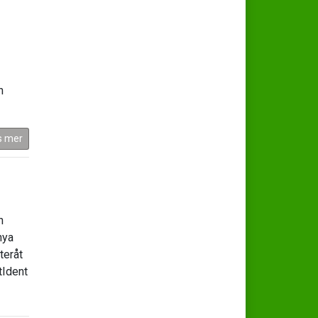
n
s mer
n
nya
teråt
tIdent