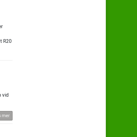
er
st R20
n vid
s mer