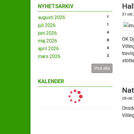
Hal
NYHETSARKIV
31 okt
augusti 2026
1
juli 2026
1
juni 2026
4
OK Dj
maj 2026
8
Villi
april 2026
4
trevl
mars 2026
2
stött
Visa alla
KALENDER
Nat
28 okt
Onsda
Villin