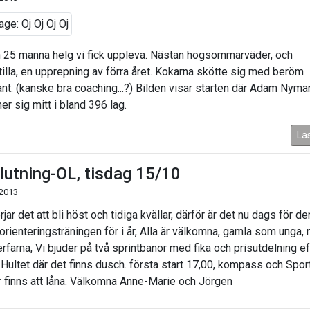
n 25 manna helg vi fick uppleva. Nästan högsommarväder, och
tilla, en upprepning av förra året. Kokarna skötte sig med beröm
nt. (kanske bra coaching...?) Bilden visar starten där Adam Nyma
er sig mitt i bland 396 lag.
Lä
lutning-OL, tisdag 15/10
 2013
jar det att bli höst och tidiga kvällar, därför är det nu dags för de
 orienteringsträningen för i år, Alla är välkomna, gamla som unga, 
rfarna, Vi bjuder på två sprintbanor med fika och prisutdelning ef
 i Hultet där det finns dusch. första start 17,00, kompass och Spor
r finns att låna. Välkomna Anne-Marie och Jörgen