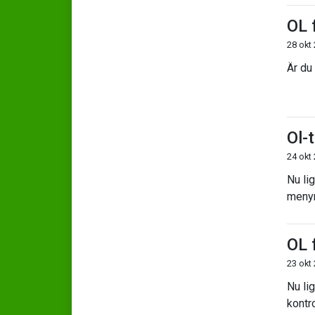
OL 
28 okt
Är du 
Ol-
24 okt
Nu lig
menyr
OL 
23 okt
Nu li
kontro