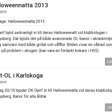
loweennatta 2013
 2013
erf bjöd sedvanligt in till deras Halloweenatt vid klubbstugan i
ngsberg. Där bjöds det på både avancerade OL-banor i skräckmilj
ig samvaro med både grillat och våfflor. Bilden visar en vålnad so
e på problem i skogen. (kan vara en förtäckt kokare i H55)
Lä
t-OL i Karlskoga
 2013
g 30/10 bjuder OK Djerf in till Hallowennatta vid deras klubbstug
gsberg. Banor för alla åldrar.
Lä