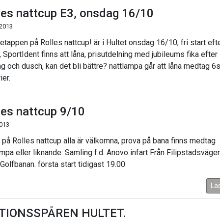
les nattcup E3, onsdag 16/10
 2013
etappen på Rolles nattcup! är i Hultet onsdag 16/10, fri start eft
 SportIdent finns att låna, prisutdelning med jubileums fika efter
ng och dusch, kan det bli bättre? nattlampa går att låna medtag 6
ier.
les nattcup 9/10
2013
 på Rolles nattcup alla är välkomna, prova på bana finns medtag
ampa eller liknande. Samling f.d. Anovo infart Från Filipstadsväge
 Golfbanan. första start tidigast 19.00
Lä
TIONSSPÅREN HULTET.