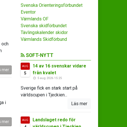
Svenska Orienteringsförbundet
Eventor
Värmlands OF
Svenska skidförbundet
Tävlingskalender skidor
Värmlands Skidförbund
ö och
m
SOFT-NYTT
14 av 16 svenskar vidare
AUG
s mer
från kvalet
5
5 aug 2026 15:25
Sverige fick en stark start på
världscupen i Tjeckien...
a i
Läs mer
Landslaget redo för
AUG
s mer
världscupen i Tjeckien