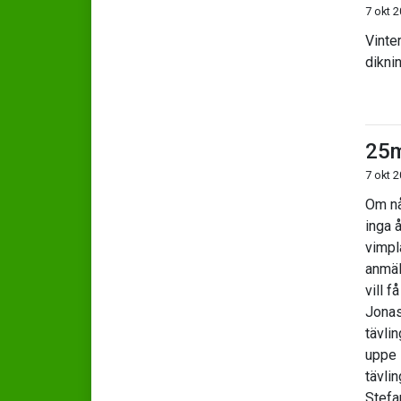
7 okt 
Vinte
dikni
25m
7 okt 
Om någ
inga 
vimpl
anmäl
vill 
Jonas
tävli
uppe 
tävli
Stefa