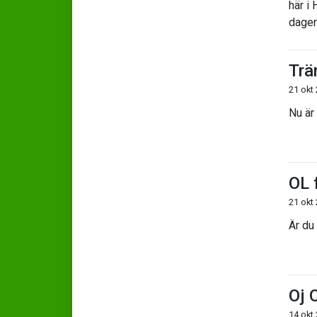
här i 
dagen
Trä
21 okt
Nu är 
OL 
21 okt
Är du
Oj O
14 okt