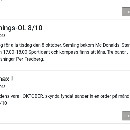
Lä
nings-OL 8/10
2013
ng för alla tisdag den 8 oktober. Samling bakom Mc Donalds. Star
n 17.00-18.00 SportIdent och kompass finns att låna. Tre banor .
sningar Per Fredberg.
max !
2013
ens vara i OKTOBER, skynda fynda! sänder in en order på månd
/10
Lä