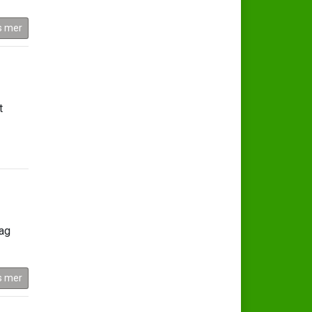
s mer
t
ag
s mer