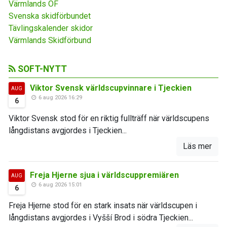
Värmlands OF
Svenska skidförbundet
Tävlingskalender skidor
Värmlands Skidförbund
SOFT-NYTT
Viktor Svensk världscupvinnare i Tjeckien
AUG
6 aug 2026 16:29
6
Viktor Svensk stod för en riktig fullträff när världscupens
långdistans avgjordes i Tjeckien...
Läs mer
Freja Hjerne sjua i världscuppremiären
AUG
6 aug 2026 15:01
6
Freja Hjerne stod för en stark insats när världscupen i
långdistans avgjordes i Vyšší Brod i södra Tjeckien...