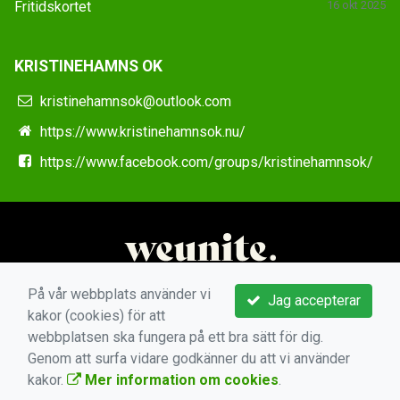
Fritidskortet
16 okt 2025
KRISTINEHAMNS OK
kristinehamnsok@outlook.com
https://www.kristinehamnsok.nu/
https://www.facebook.com/groups/kristinehamnsok/
På vår webbplats använder vi
Jag accepterar
kakor (cookies) för att
webbplatsen ska fungera på ett bra sätt för dig.
Genom att surfa vidare godkänner du att vi använder
kakor.
Mer information om cookies
.