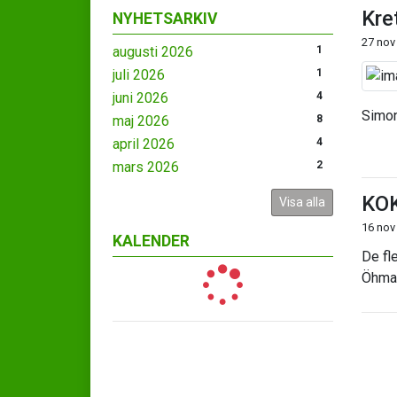
Kre
NYHETSARKIV
27 nov
augusti 2026
1
juli 2026
1
juni 2026
4
Simon
maj 2026
8
april 2026
4
mars 2026
2
KOK
Visa alla
16 nov
KALENDER
De fl
Öhman