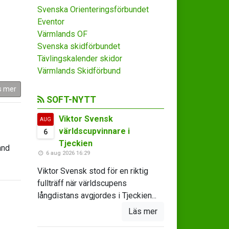
Svenska Orienteringsförbundet
Eventor
Värmlands OF
Svenska skidförbundet
Tävlingskalender skidor
Värmlands Skidförbund
s mer
SOFT-NYTT
Viktor Svensk
AUG
världscupvinnare i
6
Tjeckien
and
6 aug 2026 16:29
Viktor Svensk stod för en riktig
fullträff när världscupens
långdistans avgjordes i Tjeckien...
Läs mer