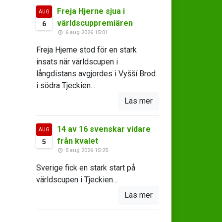
Freja Hjerne sjua i
AUG
världscuppremiären
6
6 aug 2026 15:01
Freja Hjerne stod för en stark
insats när världscupen i
långdistans avgjordes i Vyšší Brod
i södra Tjeckien...
Läs mer
14 av 16 svenskar vidare
AUG
från kvalet
5
5 aug 2026 15:25
Sverige fick en stark start på
världscupen i Tjeckien...
Läs mer