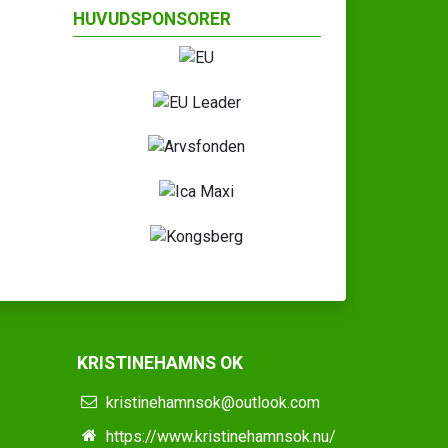
HUVUDSPONSORER
KRISTINEHAMNS OK
kristinehamnsok@outlook.com
https://www.kristinehamnsok.nu/