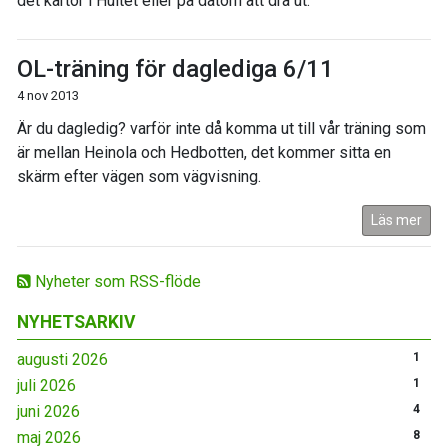
det kartor i Hultet eller på datorn att dra ut.
OL-träning för daglediga 6/11
4 nov 2013
Är du dagledig? varför inte då komma ut till vår träning som
är mellan Heinola och Hedbotten, det kommer sitta en
skärm efter vägen som vägvisning.
Läs mer
Nyheter som RSS-flöde
NYHETSARKIV
augusti 2026
1
juli 2026
1
juni 2026
4
maj 2026
8