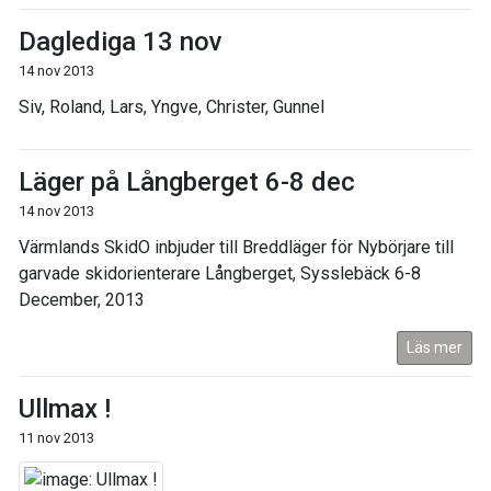
Daglediga 13 nov
14 nov 2013
Siv, Roland, Lars, Yngve, Christer, Gunnel
Läger på Långberget 6-8 dec
14 nov 2013
Värmlands SkidO inbjuder till Breddläger för Nybörjare till
garvade skidorienterare Långberget, Sysslebäck 6-8
December, 2013
Läs mer
Ullmax !
11 nov 2013