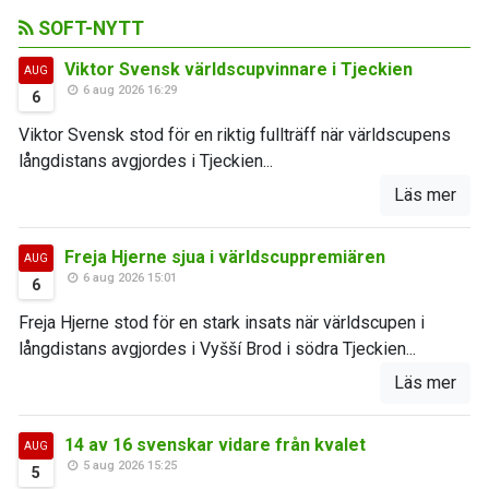
SOFT-NYTT
Viktor Svensk världscupvinnare i Tjeckien
AUG
6 aug 2026 16:29
6
Viktor Svensk stod för en riktig fullträff när världscupens
långdistans avgjordes i Tjeckien...
Läs mer
Freja Hjerne sjua i världscuppremiären
AUG
6 aug 2026 15:01
6
Freja Hjerne stod för en stark insats när världscupen i
långdistans avgjordes i Vyšší Brod i södra Tjeckien...
Läs mer
14 av 16 svenskar vidare från kvalet
AUG
5 aug 2026 15:25
5