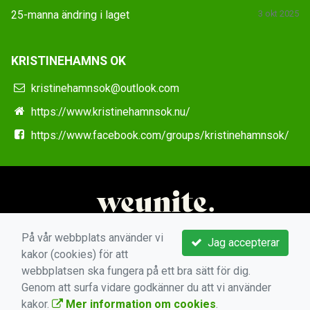
25-manna ändring i laget
3 okt 2025
KRISTINEHAMNS OK
kristinehamnsok@outlook.com
https://www.kristinehamnsok.nu/
https://www.facebook.com/groups/kristinehamnsok/
På vår webbplats använder vi
Jag accepterar
kakor (cookies) för att
webbplatsen ska fungera på ett bra sätt för dig.
Genom att surfa vidare godkänner du att vi använder
kakor.
Mer information om cookies
.