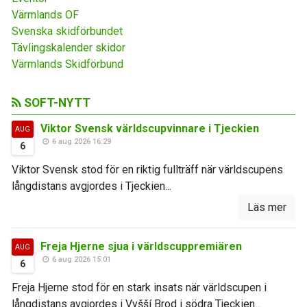
Värmlands OF
Svenska skidförbundet
Tävlingskalender skidor
Värmlands Skidförbund
SOFT-NYTT
Viktor Svensk världscupvinnare i Tjeckien
AUG
6 aug 2026 16:29
6
Viktor Svensk stod för en riktig fullträff när världscupens
långdistans avgjordes i Tjeckien...
Läs mer
Freja Hjerne sjua i världscuppremiären
AUG
6 aug 2026 15:01
6
Freja Hjerne stod för en stark insats när världscupen i
långdistans avgjordes i Vyšší Brod i södra Tjeckien...