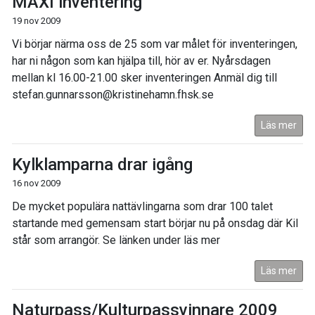
MAXI inventering
19 nov 2009
Vi börjar närma oss de 25 som var målet för inventeringen,
har ni någon som kan hjälpa till, hör av er. Nyårsdagen
mellan kl 16.00-21.00 sker inventeringen Anmäl dig till
stefan.gunnarsson@kristinehamn.fhsk.se
Läs mer
Kylklamparna drar igång
16 nov 2009
De mycket populära nattävlingarna som drar 100 talet
startande med gemensam start börjar nu på onsdag där Kil
står som arrangör. Se länken under läs mer
Läs mer
Naturpass/Kulturpassvinnare 2009