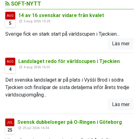
SOFT-NYTT
14 av 16 svenskar vidare från kvalet
AUG
5 aug 2026 15:25
5
Sverige fick en stark start på världscupen i Tjeckien...
Läs mer
Landslaget redo för världscupen i Tjeckien
AUG
4 aug 2026 16:01
4
Det svenska landslaget är på plats i Vyšší Brod i södra
Tjeckien och finslipar de sista detaljerna inför årets tredje
världscupomgång...
Läs mer
Svensk dubbelseger på O-Ringen i Göteborg
JUL
25 jul 2026 14:34
25