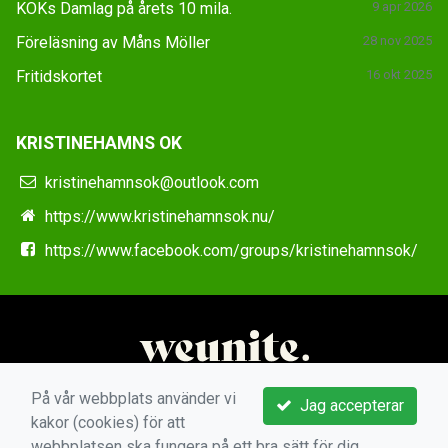
KOKs Damlag på årets 10 mila.
9 apr 2026
Föreläsning av Måns Möller
28 nov 2025
Fritidskortet
16 okt 2025
KRISTINEHAMNS OK
kristinehamnsok@outlook.com
https://www.kristinehamnsok.nu/
https://www.facebook.com/groups/kristinehamnsok/
På vår webbplats använder vi
Jag accepterar
kakor (cookies) för att
webbplatsen ska fungera på ett bra sätt för dig.