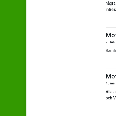
några
intre
Mot
20 maj
Samli
Mot
15 maj
Alla 
och V