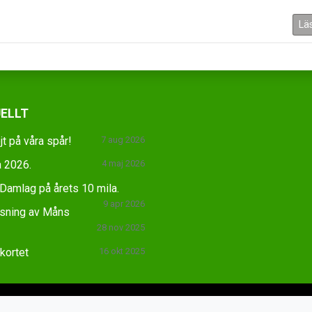
Lä
ELLT
jt på våra spår!
7 aug 2026
 2026.
4 maj 2026
amlag på årets 10 mila.
9 apr 2026
äsning av Måns
28 nov 2025
skortet
16 okt 2025