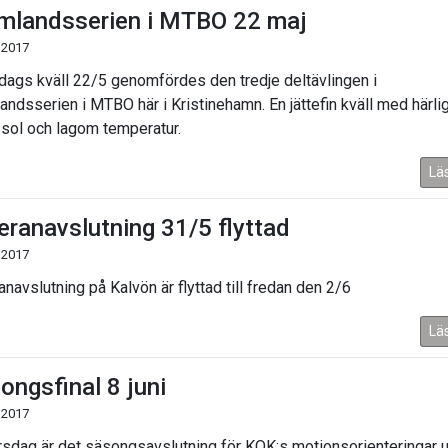
mlandsserien i MTBO 22 maj
 2017
dags kväll 22/5 genomfördes den tredje deltävlingen i
andsserien i MTBO här i Kristinehamn. En jättefin kväll med härli
ssol och lagom temperatur.
Lä
eranavslutning 31/5 flyttad
 2017
navslutning på Kalvön är flyttad till fredan den 2/6
Lä
ongsfinal 8 juni
 2017
rsdag är det säsongsavslutning för KOK:s motionsorienteringar 