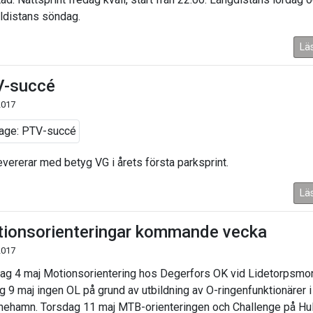
distans söndag.
Lä
-succé
2017
evererar med betyg VG i årets första parksprint.
Lä
ionsorienteringar kommande vecka
2017
ag 4 maj Motionsorientering hos Degerfors OK vid Lidetorpsmo
g 9 maj ingen OL på grund av utbildning av O-ringenfunktionärer i
inehamn. Torsdag 11 maj MTB-orienteringen och Challenge på Hul