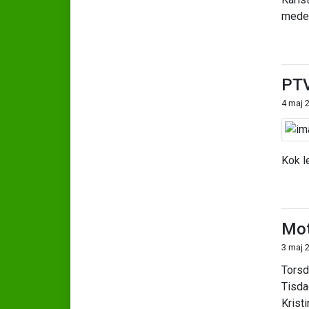
medel
PTV
4 maj 
Kok l
Mot
3 maj 
Torsd
Tisda
Krist