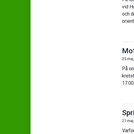
vid H
och d
orient
Mot
25 maj
På on
kretst
17.00
Spr
21 maj
Varfö