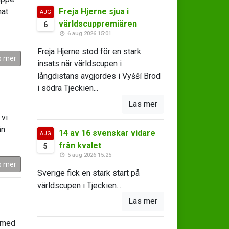
mat
Freja Hjerne sjua i
AUG
världscuppremiären
6
6 aug 2026 15:01
Freja Hjerne stod för en stark
s mer
insats när världscupen i
långdistans avgjordes i Vyšší Brod
i södra Tjeckien...
Läs mer
 vi
ån
14 av 16 svenskar vidare
AUG
från kvalet
5
5 aug 2026 15:25
s mer
Sverige fick en stark start på
världscupen i Tjeckien...
Läs mer
 med