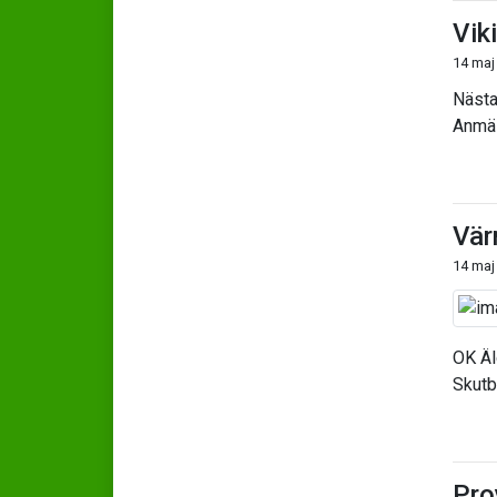
Vik
14 maj
Nästa
Anmäl
Vär
14 maj
OK Älg
Skutb
Pro