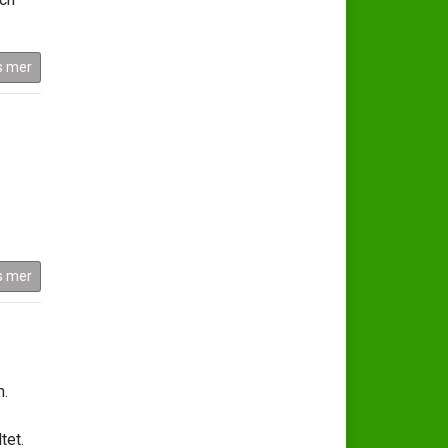
s mer
s mer
n.
tet.