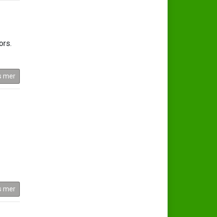
ors.
s mer
s mer