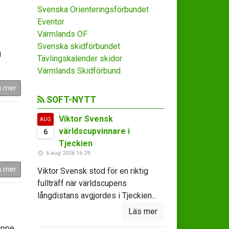
Svenska Orienteringsförbundet
Eventor
Värmlands OF
Svenska skidförbundet
g
Tävlingskalender skidor
Värmlands Skidförbund
s mer
SOFT-NYTT
Viktor Svensk
AUG
världscupvinnare i
6
Tjeckien
6 aug 2026 16:29
s mer
Viktor Svensk stod för en riktig
fullträff när världscupens
långdistans avgjordes i Tjeckien...
Läs mer
uppe