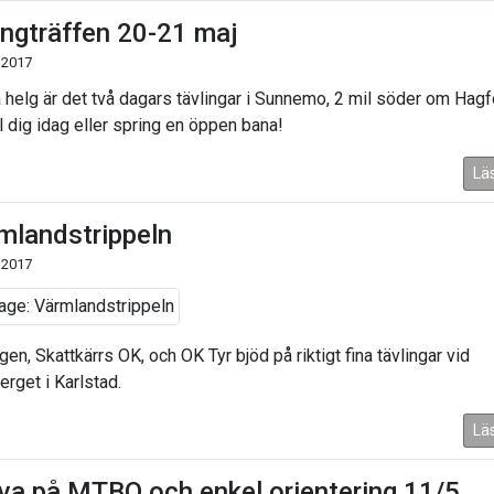
ingträffen 20-21 maj
 2017
 helg är det två dagars tävlingar i Sunnemo, 2 mil söder om Hagf
 dig idag eller spring en öppen bana!
Lä
mlandstrippeln
 2017
en, Skattkärrs OK, och OK Tyr bjöd på riktigt fina tävlingar vid
erget i Karlstad.
Lä
va på MTBO och enkel orientering 11/5