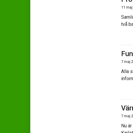
11 maj
Samli
två b
Fun
7 maj 
Alla s
infor
Vär
7 maj 
Nu är 
Karlst