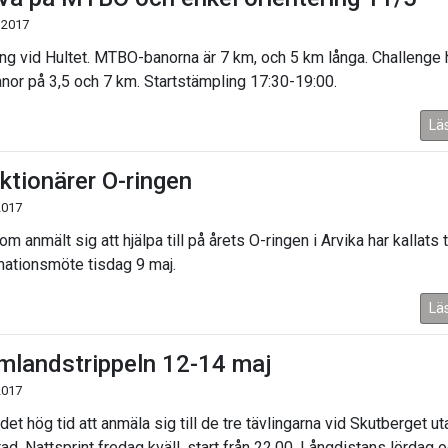
 2017
ng vid Hultet. MTBO-banorna är 7 km, och 5 km långa. Challenge 
anor på 3,5 och 7 km. Startstämpling 17:30-19:00.
Lä
ktionärer O-ringen
2017
om anmält sig att hjälpa till på årets O-ringen i Arvika har kallats ti
mationsmöte tisdag 9 maj.
Lä
mlandstrippeln 12-14 maj
2017
det hög tid att anmäla sig till de tre tävlingarna vid Skutberget ut
ad. Nattsprint fredag kväll, start från 22.00. Långdistans lördag 