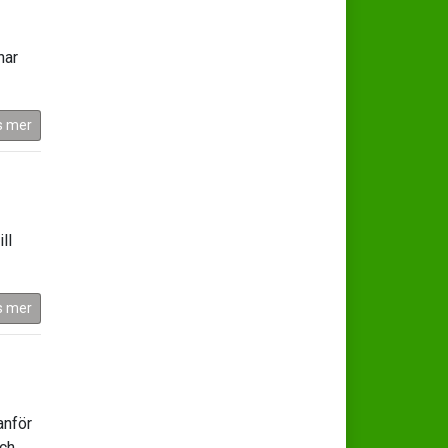
har
s mer
ll
s mer
anför
och