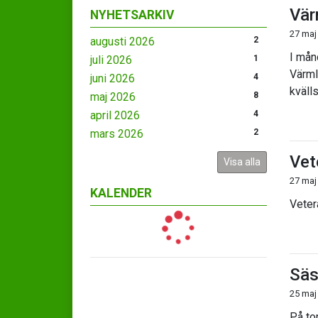
Vär
NYHETSARKIV
27 maj
augusti 2026
2
I mån
juli 2026
1
Värml
juni 2026
4
kväll
maj 2026
8
april 2026
4
mars 2026
2
Vet
Visa alla
27 maj
KALENDER
Vetera
Säs
25 maj
På to