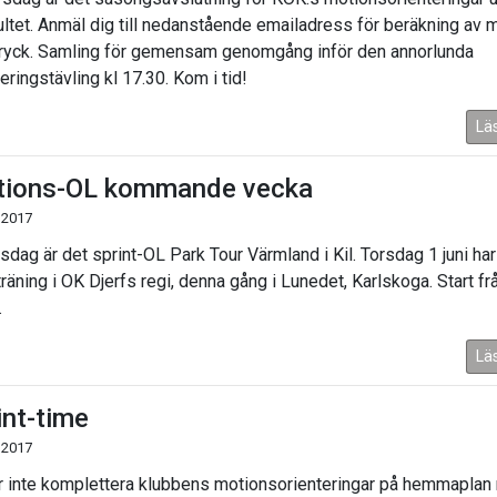
ultet. Anmäl dig till nedanstående emailadress för beräkning av 
ryck. Samling för gemensam genomgång inför den annorlunda
eringstävling kl 17.30. Kom i tid!
Lä
ions-OL kommande vecka
 2017
sdag är det sprint-OL Park Tour Värmland i Kil. Torsdag 1 juni har
räning i OK Djerfs regi, denna gång i Lunedet, Karlskoga. Start fr
.
Lä
int-time
 2017
r inte komplettera klubbens motionsorienteringar på hemmaplan