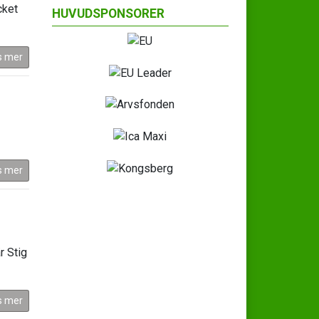
cket
HUVUDSPONSORER
s mer
s mer
r Stig
s mer