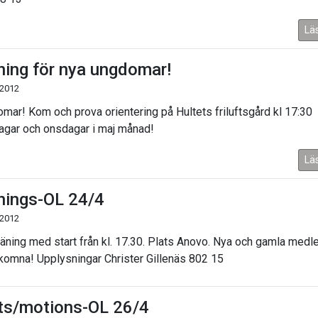
Lä
ning för nya ungdomar!
 2012
mar! Kom och prova orientering på Hultets friluftsgård kl 17:30
gar och onsdagar i maj månad!
Lä
nings-OL 24/4
 2012
räning med start från kl. 17.30. Plats Anovo. Nya och gamla med
lkomna! Upplysningar Christer Gillenäs 802 15
ts/motions-OL 26/4