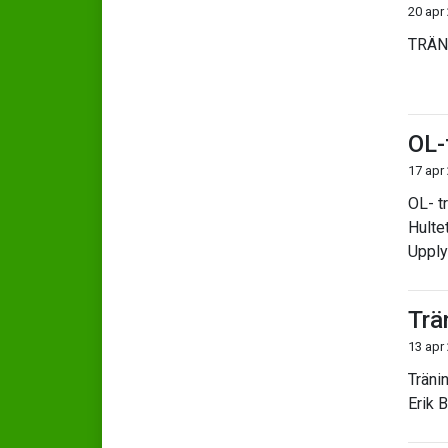
20 apr
TRÄNI
OL-
17 apr
OL- t
Hultet
Upply
Trä
13 apr
Tränin
Erik B