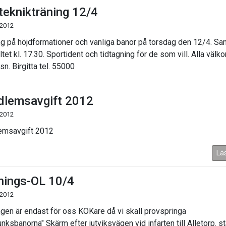
teknikträning 12/4
 2012
ng på höjdformationer och vanliga banor på torsdag den 12/4. Sa
tet kl. 17.30. Sportident och tidtagning för de som vill. Alla välk
n. Birgitta tel. 55000
lemsavgift 2012
 2012
emsavgift 2012
Lä
nings-OL 10/4
 2012
ngen är endast för oss KOKare då vi skall provspringa
nksbanorna" Skärm efter jutviksvägen vid infarten till Alletorp. st