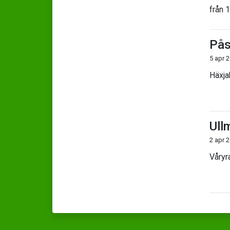
från 
Pås
5 apr 
Häxja
Ull
2 apr 
Våryr