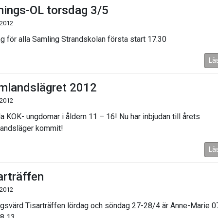
nings-OL torsdag 3/5
 2012
ng för alla Samling Strandskolan första start 17.30
Lä
mlandslägret 2012
 2012
lla KOK- ungdomar i åldern 11 – 16! Nu har inbjudan till årets
andsläger kommit!
Lä
arträffen
 2012
ngsvärd Tisarträffen lördag och söndag 27-28/4 är Anne-Marie 0
8 13