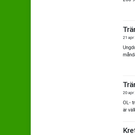
Trä
21 apr
Ungdo
månda
Trä
20 apr
OL- t
är vä
Kre