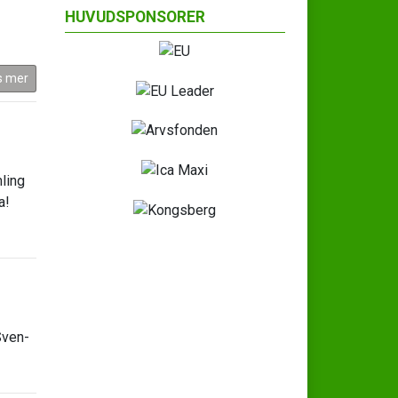
HUVUDSPONSORER
s mer
ling
a!
Sven-