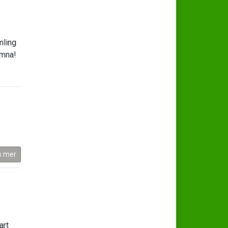
mling
omna!
s mer
art