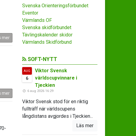
Svenska Orienteringsförbundet
Eventor
Värmlands OF
Svenska skidförbundet
Tävlingskalender skidor
s mer
Värmlands Skidförbund
SOFT-NYTT
Viktor Svensk
AUG
världscupvinnare i
6
Tjeckien
6 aug 2026 16:29
s mer
Viktor Svensk stod för en riktig
fullträff när världscupens
långdistans avgjordes i Tjeckien...
Läs mer
70-