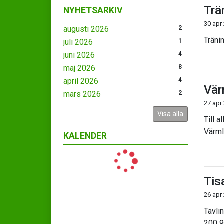
Trä
NYHETSARKIV
30 apr
augusti 2026
2
Träni
juli 2026
1
juni 2026
4
maj 2026
8
april 2026
4
Vär
mars 2026
2
27 apr
Visa alla
Till a
Värml
KALENDER
Tis
26 apr
Tävli
200 9