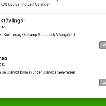
17.30 Upplysning Leif Celander
ktävlingar
2012
kt Kortfredag Öjetramp Bohuslunk Vikingaträff
Lä
max
2012
a på Ullmax! kolla in under Ullmax i menyraden
Lä