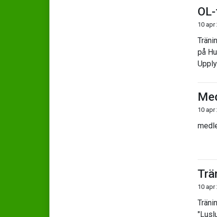
OL-
10 apr
Träni
på Hul
Upplys
Med
10 apr
medl
Trä
10 apr
Träni
"Luslu