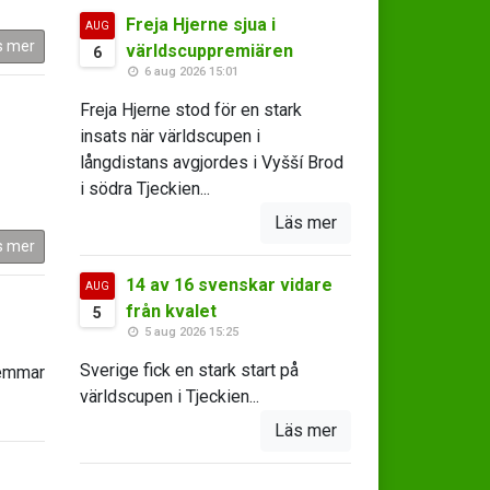
Freja Hjerne sjua i
AUG
s mer
världscuppremiären
6
6 aug 2026 15:01
Freja Hjerne stod för en stark
insats när världscupen i
långdistans avgjordes i Vyšší Brod
i södra Tjeckien...
Läs mer
s mer
14 av 16 svenskar vidare
AUG
från kvalet
5
5 aug 2026 15:25
Sverige fick en stark start på
lemmar
världscupen i Tjeckien...
Läs mer