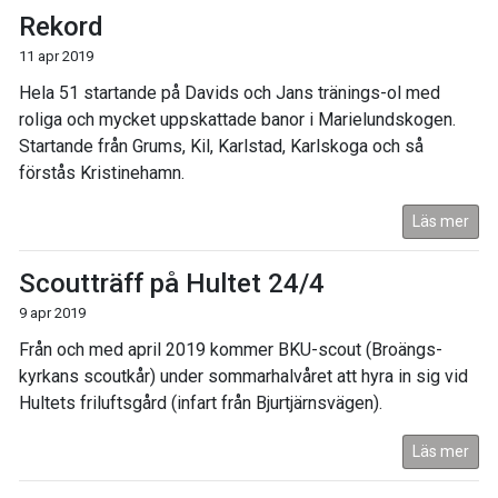
Rekord
11 apr 2019
Hela 51 startande på Davids och Jans tränings-ol med
roliga och mycket uppskattade banor i Marielundskogen.
Startande från Grums, Kil, Karlstad, Karlskoga och så
förstås Kristinehamn.
Läs mer
Scoutträff på Hultet 24/4
9 apr 2019
Från och med april 2019 kommer BKU-scout (Broängs-
kyrkans scoutkår) under sommarhalvåret att hyra in sig vid
Hultets friluftsgård (infart från Bjurtjärnsvägen).
Läs mer