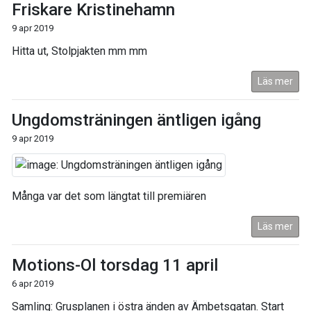
Friskare Kristinehamn
9 apr 2019
Hitta ut, Stolpjakten mm mm
Läs mer
Ungdomsträningen äntligen igång
9 apr 2019
Många var det som längtat till premiären
Läs mer
Motions-Ol torsdag 11 april
6 apr 2019
Samling: Grusplanen i östra änden av Ämbetsgatan. Start