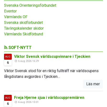
Svenska Orienteringsförbundet
Eventor
Värmlands OF
Svenska skidförbundet
Tävlingskalender skidor
Värmlands Skidförbund
SOFT-NYTT
Viktor Svensk världscupvinnare i Tjeckien
AUG
6 aug 2026 16:29
6
Viktor Svensk stod för en riktig fullträff när världscupens
långdistans avgjordes i Tjeckien...
Läs mer
Freja Hjerne sjua i världscuppremiären
AUG
6 aug 2026 15:01
6