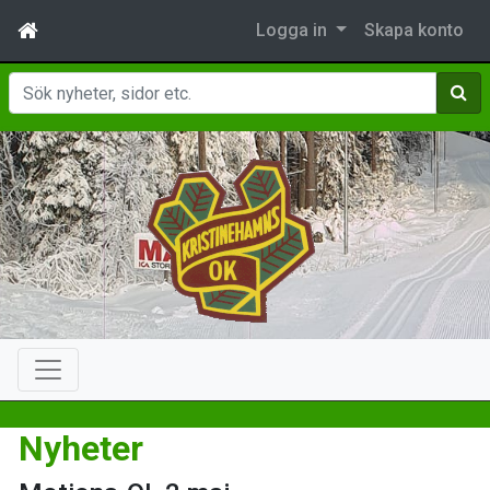
Logga in
Skapa konto
Sök
Nyheter