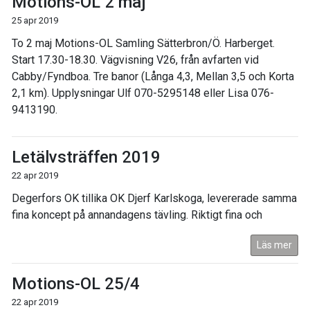
Motions-OL 2 maj
25 apr 2019
To 2 maj Motions-OL Samling Sätterbron/Ö. Harberget.
Start 17.30-18.30. Vägvisning V26, från avfarten vid
Cabby/Fyndboa. Tre banor (Långa 4,3, Mellan 3,5 och Korta
2,1 km). Upplysningar Ulf 070-5295148 eller Lisa 076-
9413190.
Letälvsträffen 2019
22 apr 2019
Degerfors OK tillika OK Djerf Karlskoga, levererade samma
fina koncept på annandagens tävling. Riktigt fina och
Läs mer
Motions-OL 25/4
22 apr 2019