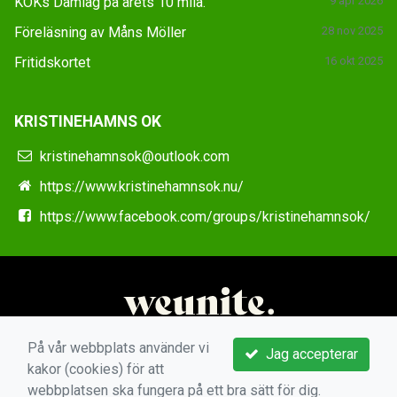
KOKs Damlag på årets 10 mila.
9 apr 2026
Föreläsning av Måns Möller
28 nov 2025
Fritidskortet
16 okt 2025
KRISTINEHAMNS OK
kristinehamnsok@outlook.com
https://www.kristinehamnsok.nu/
https://www.facebook.com/groups/kristinehamnsok/
På vår webbplats använder vi
Jag accepterar
kakor (cookies) för att
webbplatsen ska fungera på ett bra sätt för dig.