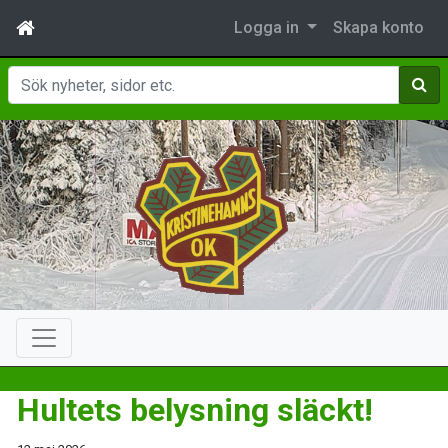
Logga in
Skapa konto
Sök
Hultets belysning släckt!