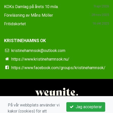
KOKs Damlag på årets 10 mila.
9 apr 2026
Föreläsning av Måns Möller
28 nov 2025
Fritidskortet
16 okt 2025
KRISTINEHAMNS OK
kristinehamnsok@outlook.com
https://www.kristinehamnsok.nu/
https://www.facebook.com/groups/kristinehamnsok/
På vår webbplats använder vi
Jag accepterar
kakor (cookies) för att