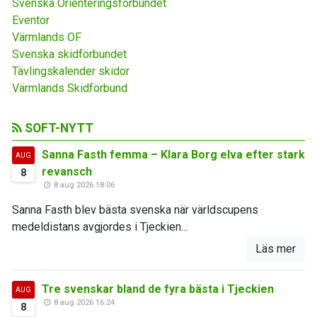
Svenska Orienteringsförbundet
Eventor
Värmlands OF
Svenska skidförbundet
Tävlingskalender skidor
Värmlands Skidförbund
SOFT-NYTT
Sanna Fasth femma – Klara Borg elva efter stark
AUG
revansch
8
8 aug 2026 18:06
Sanna Fasth blev bästa svenska när världscupens
medeldistans avgjordes i Tjeckien...
Läs mer
Tre svenskar bland de fyra bästa i Tjeckien
AUG
8 aug 2026 16:24
8