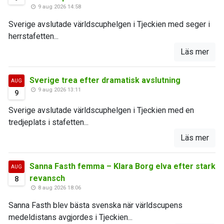
9 aug 2026 14:58
Sverige avslutade världscuphelgen i Tjeckien med seger i
herrstafetten...
Läs mer
Sverige trea efter dramatisk avslutning
AUG
9 aug 2026 13:11
9
Sverige avslutade världscuphelgen i Tjeckien med en
tredjeplats i stafetten...
Läs mer
Sanna Fasth femma – Klara Borg elva efter stark
AUG
revansch
8
8 aug 2026 18:06
Sanna Fasth blev bästa svenska när världscupens
medeldistans avgjordes i Tjeckien...