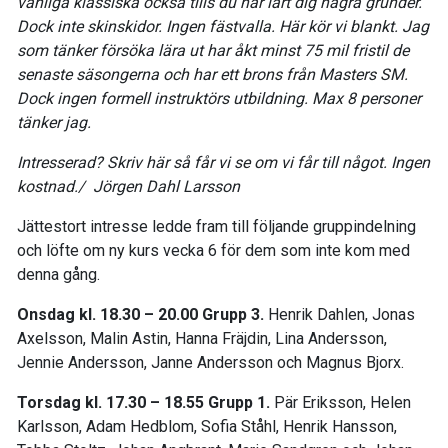
vanliga klassiska också tills du har lärt dig några grunder.
Dock inte skinskidor. Ingen fästvalla. Här kör vi blankt. Jag
som tänker försöka lära ut har åkt minst 75 mil fristil de
senaste säsongerna och har ett brons från Masters SM.
Dock ingen formell instruktörs utbildning. Max 8 personer
tänker jag.
Intresserad? Skriv här så får vi se om vi får till något.
Ingen
kostnad./ Jörgen Dahl Larsson
Jättestort intresse ledde fram till följande gruppindelning
och löfte om ny kurs vecka 6 för dem som inte kom med
denna gång.
Onsdag kl. 18.30 – 20.00 Grupp 3.
Henrik Dahlen, Jonas
Axelsson, Malin Astin, Hanna Fräjdin, Lina Andersson,
Jennie Andersson, Janne Andersson och Magnus Bjorx.
Torsdag kl. 17.30 – 18.55 Grupp 1.
Pär Eriksson, Helen
Karlsson, Adam Hedblom, Sofia Ståhl, Henrik Hansson,