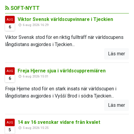
SOFT-NYTT
Viktor Svensk världscupvinnare i Tjeckien
AUG
6 aug 2026 16:29
6
Viktor Svensk stod för en riktig fullträff när världscupens
långdistans avgjordes i Tjeckien...
Läs mer
Freja Hjerne sjua i världscuppremiären
AUG
6 aug 2026 15:01
6
Freja Hjerne stod för en stark insats när världscupen i
långdistans avgjordes i Vyšší Brod i södra Tjeckien...
Läs mer
14 av 16 svenskar vidare från kvalet
AUG
5 aug 2026 15:25
5