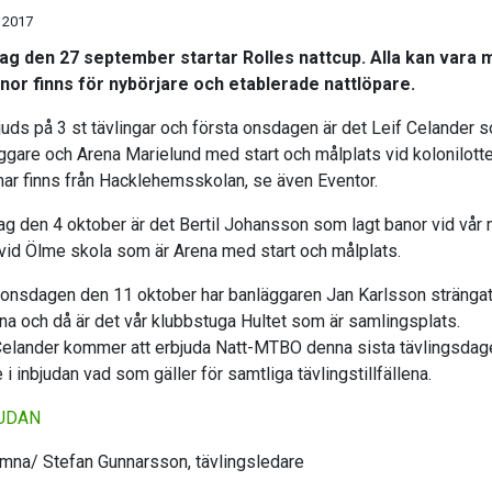
 2017
g den 27 september startar Rolles nattcup. Alla kan vara 
nor finns för nybörjare och etablerade nattlöpare.
juds på 3 st tävlingar och första onsdagen är det Leif Celander 
ggare och Arena Marielund med start och målplats vid kolonilotte
ar finns från Hacklehemsskolan, se även Eventor.
g den 4 oktober är det Bertil Johansson som lagt banor vid vår 
 vid Ölme skola som är Arena med start och målplats.
 onsdagen den 11 oktober har banläggaren Jan Karlsson stränga
na och då är det vår klubbstuga Hultet som är samlingsplats.
Celander kommer att erbjuda Natt-MTBO denna sista tävlingsdag
 i inbjudan vad som gäller för samtliga tävlingstillfällena.
UDAN
mna/ Stefan Gunnarsson, tävlingsledare