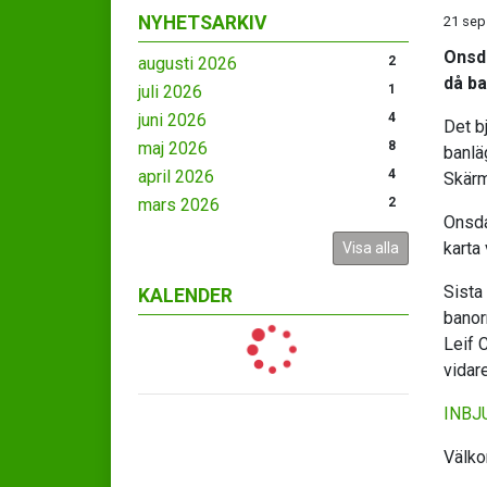
NYHETSARKIV
21 sep
Onsda
augusti 2026
2
då ba
juli 2026
1
juni 2026
4
Det b
maj 2026
8
banlä
april 2026
4
Skärm
mars 2026
2
Onsda
karta
Visa alla
Sista
KALENDER
banor
Leif 
vidare
INBJ
Välko