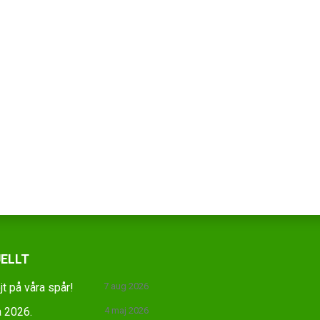
ELLT
jt på våra spår!
7 aug 2026
 2026.
4 maj 2026