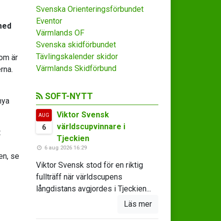
Svenska Orienteringsförbundet
Eventor
med
Värmlands OF
Svenska skidförbundet
Tävlingskalender skidor
som är
Värmlands Skidförbund
rna.
SOFT-NYTT
nya
Viktor Svensk
AUG
världscupvinnare i
6
t
Tjeckien
6 aug 2026 16:29
en, se
Viktor Svensk stod för en riktig
fullträff när världscupens
långdistans avgjordes i Tjeckien...
Läs mer