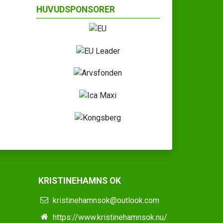
HUVUDSPONSORER
KRISTINEHAMNS OK
kristinehamnsok@outlook.com
https://www.kristinehamnsok.nu/