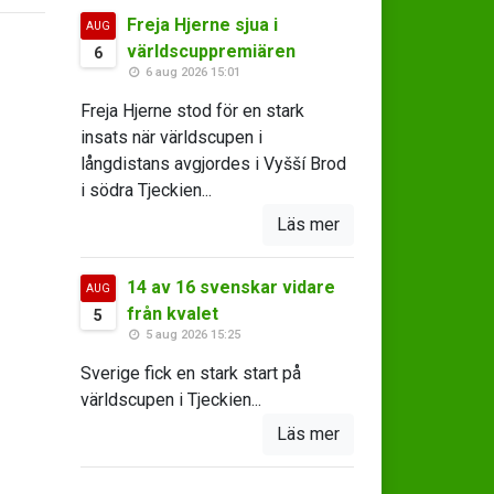
Freja Hjerne sjua i
AUG
världscuppremiären
6
6 aug 2026 15:01
Freja Hjerne stod för en stark
insats när världscupen i
långdistans avgjordes i Vyšší Brod
i södra Tjeckien...
Läs mer
14 av 16 svenskar vidare
AUG
från kvalet
5
5 aug 2026 15:25
Sverige fick en stark start på
världscupen i Tjeckien...
Läs mer