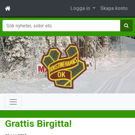
Logga in
Skapa konto
Sök
Grattis Birgitta!