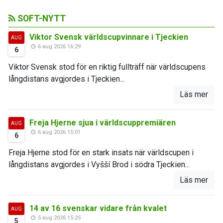
SOFT-NYTT
Viktor Svensk världscupvinnare i Tjeckien
AUG
6 aug 2026 16:29
6
Viktor Svensk stod för en riktig fullträff när världscupens
långdistans avgjordes i Tjeckien...
Läs mer
Freja Hjerne sjua i världscuppremiären
AUG
6 aug 2026 15:01
6
Freja Hjerne stod för en stark insats när världscupen i
långdistans avgjordes i Vyšší Brod i södra Tjeckien...
Läs mer
14 av 16 svenskar vidare från kvalet
AUG
5 aug 2026 15:25
5