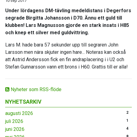
10 sep 2017
Under lördagens DM-tävling medeldistans i Degerfors
segrade Birgitta Johansson i D70. Ännu ett guld till
klubben! Lars Magnusson gjorde en stark insats i H85
och knep ett silver med guldvittring.
Lars M. hade bara 57 sekunder upp till segraren John
Larsson men nära skjuter ingen hare... Noteras kan också
att Astrid Andersson fick en fin andraplacering i i U2 och
Stefan Gunnarsson vann ett brons i H60. Grattis till er alla!
Nyheter som RSS-flöde
NYHETSARKIV
augusti 2026
2
juli 2026
1
juni 2026
4
8