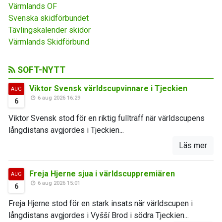
Värmlands OF
Svenska skidförbundet
Tävlingskalender skidor
Värmlands Skidförbund
SOFT-NYTT
Viktor Svensk världscupvinnare i Tjeckien
AUG
6 aug 2026 16:29
6
Viktor Svensk stod för en riktig fullträff när världscupens
långdistans avgjordes i Tjeckien...
Läs mer
Freja Hjerne sjua i världscuppremiären
AUG
6 aug 2026 15:01
6
Freja Hjerne stod för en stark insats när världscupen i
långdistans avgjordes i Vyšší Brod i södra Tjeckien...