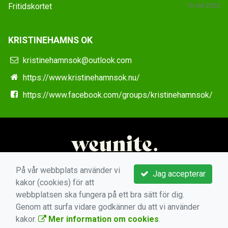
Fritidskortet
16 okt 2025
KRISTINEHAMNS OK
kristinehamnsok@outlook.com
https://www.kristinehamnsok.nu/
https://www.facebook.com/groups/kristinehamnsok/
På vår webbplats använder vi
Jag accepterar
kakor (cookies) för att
webbplatsen ska fungera på ett bra sätt för dig.
Genom att surfa vidare godkänner du att vi använder
kakor.
Mer information om cookies
.