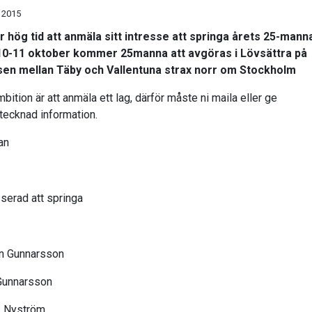
 2015
r hög tid att anmäla sitt intresse att springa årets 25-mann
10-11 oktober kommer 25manna att avgöras i Lövsättra på
en mellan Täby och Vallentuna strax norr om Stockholm
bition är att anmäla ett lag, därför måste ni maila eller ge
tecknad information.
an
sserad att springa
n Gunnarsson
 Gunnarsson
k Nyström