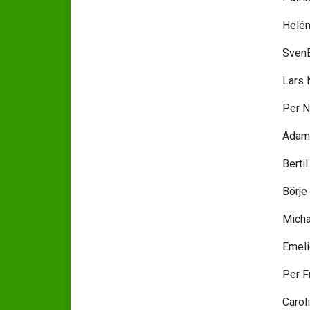
Helé
SvenE
Lars
Per 
Adam
Berti
Börje
Micha
Emeli
Per F
Carol