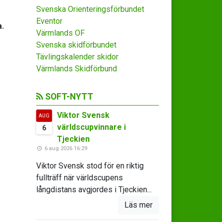
Svenska Orienteringsförbundet
Eventor
a.
Värmlands OF
Svenska skidförbundet
Tävlingskalender skidor
Värmlands Skidförbund
SOFT-NYTT
Viktor Svensk
AUG
världscupvinnare i
6
Tjeckien
6 aug 2026 16:29
Viktor Svensk stod för en riktig
fullträff när världscupens
långdistans avgjordes i Tjeckien...
Läs mer