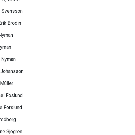
n Svensson
rik Brodin
 Nyman
Nyman
 Nyman
l Johansson
 Mûller
el Foslund
e Forslund
redberg
ine Sjögren