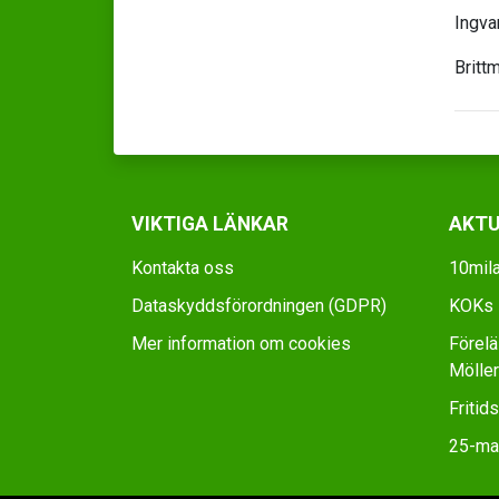
Ingva
Britt
VIKTIGA LÄNKAR
AKTU
Kontakta oss
10mila
Dataskyddsförordningen (GDPR)
KOKs D
Mer information om cookies
Förel
Möller
Fritid
25-man