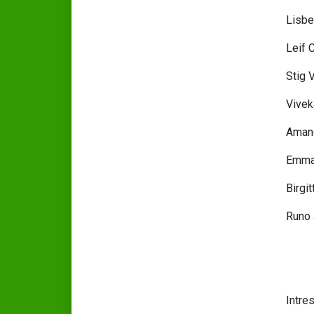
Lisbe
Leif 
Stig 
Vivek
Aman
Emma
Birgi
Runo
Intre