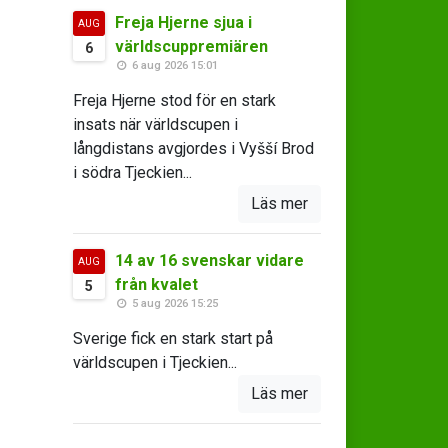
Freja Hjerne sjua i
AUG
världscuppremiären
6
6 aug 2026 15:01
Freja Hjerne stod för en stark
insats när världscupen i
långdistans avgjordes i Vyšší Brod
i södra Tjeckien...
Läs mer
14 av 16 svenskar vidare
AUG
från kvalet
5
5 aug 2026 15:25
Sverige fick en stark start på
världscupen i Tjeckien...
Läs mer