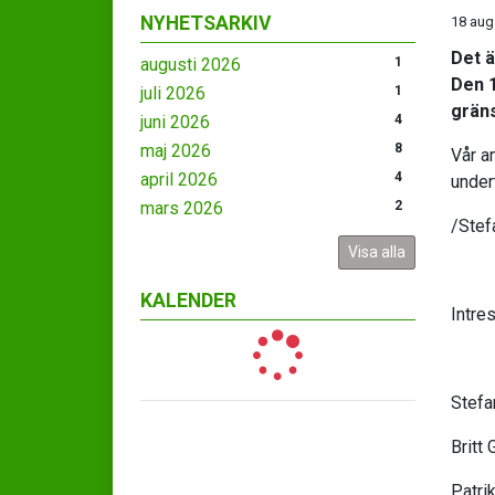
NYHETSARKIV
18 aug
Det ä
augusti 2026
1
Den 
juli 2026
1
gräns
juni 2026
4
maj 2026
8
Vår am
april 2026
4
under
mars 2026
2
/Stef
Visa alla
KALENDER
Intre
Stefa
Britt
Patri