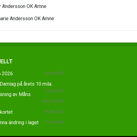
r Andersson OK Amne
marie Andersson OK Amne
ELLT
 2026.
4 maj 2026
amlag på årets 10 mila.
9 apr 2026
äsning av Måns
28 nov 2025
skortet
16 okt 2025
na ändring i laget
3 okt 2025