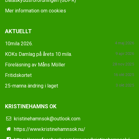
Dataskyddsförordningen (GDPR)
Mer information om cookies
AKTUELLT
10mila 2026.
4 maj 2026
KOKs Damlag på årets 10 mila.
9 apr 2026
Föreläsning av Måns Möller
28 nov 2025
Fritidskortet
16 okt 2025
25-manna ändring i laget
3 okt 2025
KRISTINEHAMNS OK
kristinehamnsok@outlook.com
https://www.kristinehamnsok.nu/