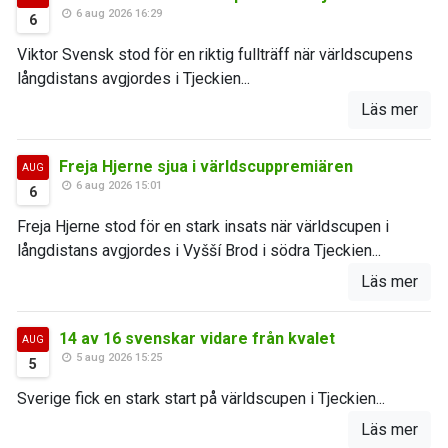
6 aug 2026 16:29
6
Viktor Svensk stod för en riktig fullträff när världscupens
långdistans avgjordes i Tjeckien...
Läs mer
Freja Hjerne sjua i världscuppremiären
AUG
6 aug 2026 15:01
6
Freja Hjerne stod för en stark insats när världscupen i
långdistans avgjordes i Vyšší Brod i södra Tjeckien...
Läs mer
14 av 16 svenskar vidare från kvalet
AUG
5 aug 2026 15:25
5
Sverige fick en stark start på världscupen i Tjeckien...
Läs mer