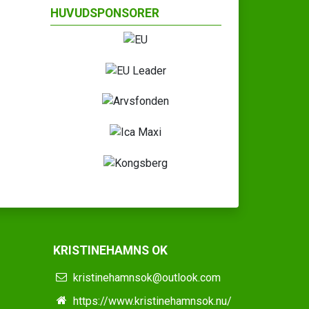
HUVUDSPONSORER
KRISTINEHAMNS OK
kristinehamnsok@outlook.com
https://www.kristinehamnsok.nu/