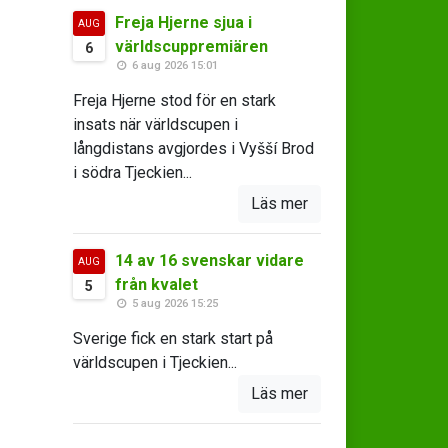
Freja Hjerne sjua i
AUG
världscuppremiären
6
6 aug 2026 15:01
Freja Hjerne stod för en stark
insats när världscupen i
långdistans avgjordes i Vyšší Brod
i södra Tjeckien...
Läs mer
14 av 16 svenskar vidare
AUG
från kvalet
5
5 aug 2026 15:25
Sverige fick en stark start på
världscupen i Tjeckien...
Läs mer