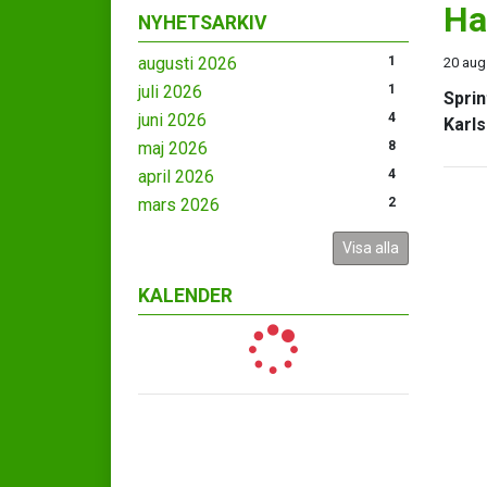
Ha
NYHETSARKIV
augusti 2026
1
20 aug
juli 2026
1
Sprin
juni 2026
4
Karls
maj 2026
8
april 2026
4
mars 2026
2
Visa alla
KALENDER