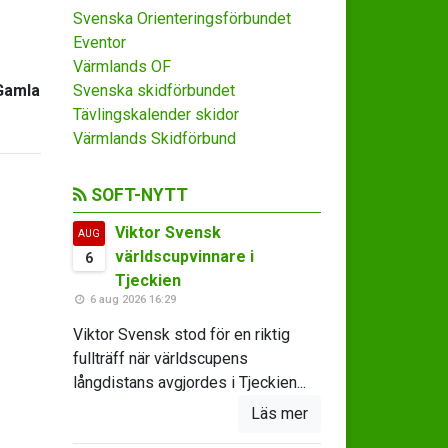
Svenska Orienteringsförbundet
Eventor
Värmlands OF
 Gamla
Svenska skidförbundet
Tävlingskalender skidor
Värmlands Skidförbund
SOFT-NYTT
Viktor Svensk
AUG
världscupvinnare i
6
Tjeckien
6 aug 2026 16:29
Viktor Svensk stod för en riktig
fullträff när världscupens
långdistans avgjordes i Tjeckien...
Läs mer