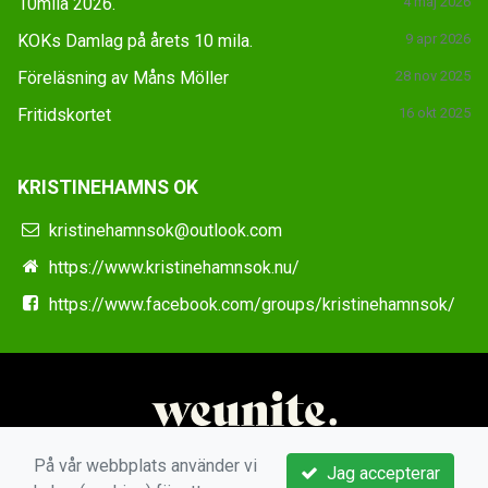
10mila 2026.
4 maj 2026
KOKs Damlag på årets 10 mila.
9 apr 2026
Föreläsning av Måns Möller
28 nov 2025
Fritidskortet
16 okt 2025
KRISTINEHAMNS OK
kristinehamnsok@outlook.com
https://www.kristinehamnsok.nu/
https://www.facebook.com/groups/kristinehamnsok/
På vår webbplats använder vi
Jag accepterar