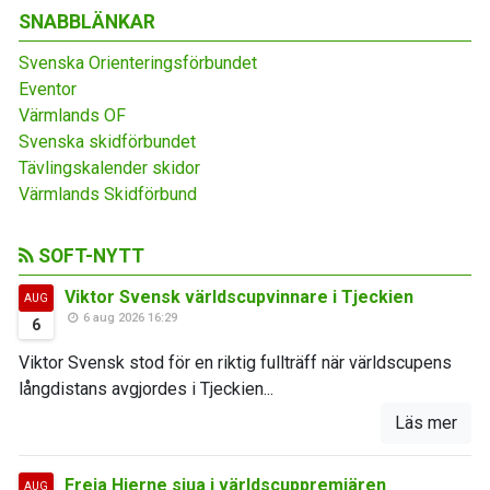
SNABBLÄNKAR
Svenska Orienteringsförbundet
Eventor
Värmlands OF
Svenska skidförbundet
Tävlingskalender skidor
Värmlands Skidförbund
SOFT-NYTT
Viktor Svensk världscupvinnare i Tjeckien
AUG
6 aug 2026 16:29
6
Viktor Svensk stod för en riktig fullträff när världscupens
långdistans avgjordes i Tjeckien...
Läs mer
Freja Hjerne sjua i världscuppremiären
AUG