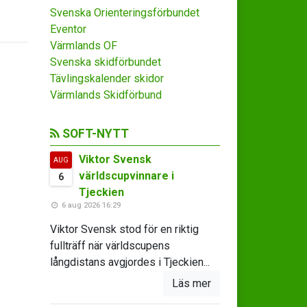
Svenska Orienteringsförbundet
Eventor
Värmlands OF
Svenska skidförbundet
Tävlingskalender skidor
Värmlands Skidförbund
SOFT-NYTT
Viktor Svensk
AUG
världscupvinnare i
6
Tjeckien
6 aug 2026 16:29
Viktor Svensk stod för en riktig
fullträff när världscupens
långdistans avgjordes i Tjeckien...
Läs mer