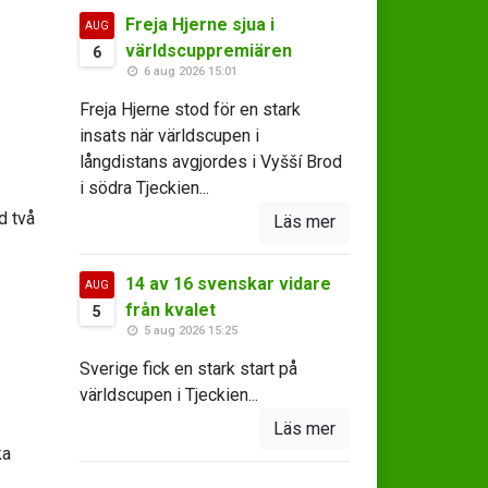
Freja Hjerne sjua i
AUG
världscuppremiären
6
6 aug 2026 15:01
Freja Hjerne stod för en stark
insats när världscupen i
långdistans avgjordes i Vyšší Brod
i södra Tjeckien...
d två
Läs mer
14 av 16 svenskar vidare
AUG
från kvalet
5
5 aug 2026 15:25
Sverige fick en stark start på
världscupen i Tjeckien...
Läs mer
ka