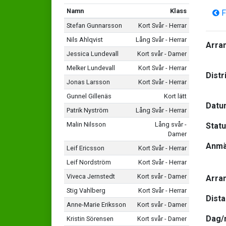
Namn
Klass
F
Stefan Gunnarsson
Kort Svår - Herrar
Nils Ahlqvist
Lång Svår - Herrar
Arra
Jessica Lundevall
Kort svår - Damer
Melker Lundevall
Kort Svår - Herrar
Distr
Jonas Larsson
Kort Svår - Herrar
Gunnel Gillenäs
Kort lätt
Datu
Patrik Nyström
Lång Svår - Herrar
Malin Nilsson
Lång svår -
Stat
Damer
Anmä
Leif Ericsson
Kort Svår - Herrar
Leif Nordström
Kort Svår - Herrar
Viveca Jernstedt
Kort svår - Damer
Arra
Stig Vahlberg
Kort Svår - Herrar
Dist
Anne-Marie Eriksson
Kort svår - Damer
Dag/
Kristin Sörensen
Kort svår - Damer