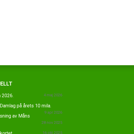
ELLT
 2026.
4 maj 2026
amlag på årets 10 mila.
9 apr 2026
äsning av Måns
28 nov 2025
skortet
16 okt 2025