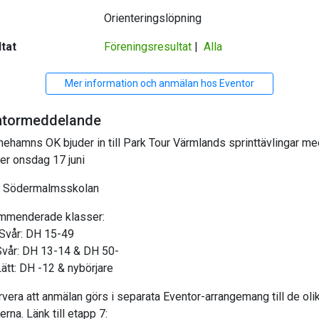
Orienteringslöpning
tat
Föreningsresultat
|
Alla
Mer information och anmälan hos Eventor
ntormeddelande
inehamns OK bjuder in till Park Tour Värmlands sprinttävlingar me
er onsdag 17 juni
a Södermalmsskolan
mmenderade klasser:
Svår: DH 15-49
Svår: DH 13-14 & DH 50-
Lätt: DH -12 & nybörjare
vera att anmälan görs i separata Eventor-arrangemang till de oli
rna. Länk till etapp 7: