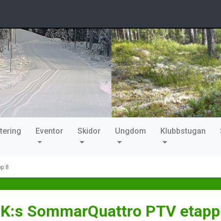
tering
Eventor
Skidor
Ungdom
Klubbstugan
p 8
K:s SommarQuattro PTV etapp