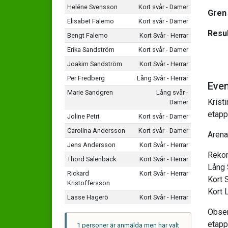
Heléne Svensson
Kort svår - Damer
Gren
Elisabet Falemo
Kort svår - Damer
Resul
Bengt Falemo
Kort Svår - Herrar
Erika Sandström
Kort svår - Damer
Joakim Sandström
Kort Svår - Herrar
Per Fredberg
Lång Svår - Herrar
Eve
Marie Sandgren
Lång svår -
Krist
Damer
etapp
Joline Petri
Kort svår - Damer
Carolina Andersson
Kort svår - Damer
Aren
Jens Andersson
Kort Svår - Herrar
Reko
Thord Salenbäck
Kort Svår - Herrar
Lång 
Rickard
Kort Svår - Herrar
Kort 
Kristoffersson
Kort 
Lasse Hagerö
Kort Svår - Herrar
Obser
etappe
1 personer är anmälda men har valt