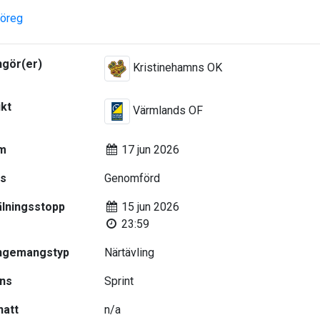
öreg
ngör(er)
Kristinehamns OK
ikt
Värmlands OF
m
17 jun 2026
us
Genomförd
lningsstopp
15 jun 2026
23:59
ngemangstyp
Närtävling
ans
Sprint
natt
n/a