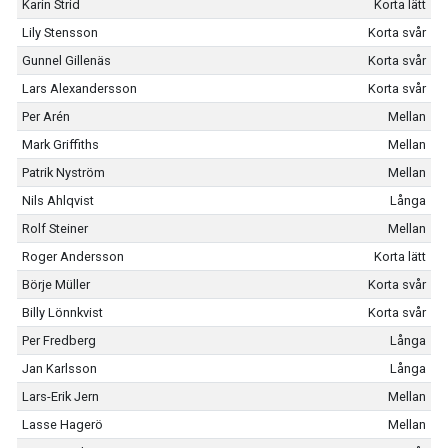
Karin Strid
Korta lätt
Lily Stensson
Korta svår
Gunnel Gillenäs
Korta svår
Lars Alexandersson
Korta svår
Per Arén
Mellan
Mark Griffiths
Mellan
Patrik Nyström
Mellan
Nils Ahlqvist
Långa
Rolf Steiner
Mellan
Roger Andersson
Korta lätt
Börje Müller
Korta svår
Billy Lönnkvist
Korta svår
Per Fredberg
Långa
Jan Karlsson
Långa
Lars-Erik Jern
Mellan
Lasse Hagerö
Mellan