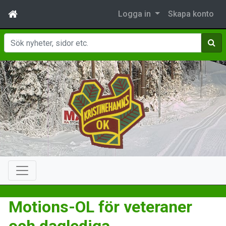
Logga in
Skapa konto
Sök
Motions-OL för veteraner