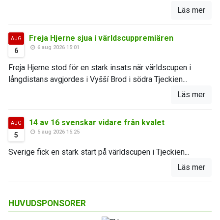
Läs mer
Freja Hjerne sjua i världscuppremiären
AUG
6 aug 2026 15:01
6
Freja Hjerne stod för en stark insats när världscupen i
långdistans avgjordes i Vyšší Brod i södra Tjeckien...
Läs mer
14 av 16 svenskar vidare från kvalet
AUG
5 aug 2026 15:25
5
Sverige fick en stark start på världscupen i Tjeckien...
Läs mer
HUVUDSPONSORER